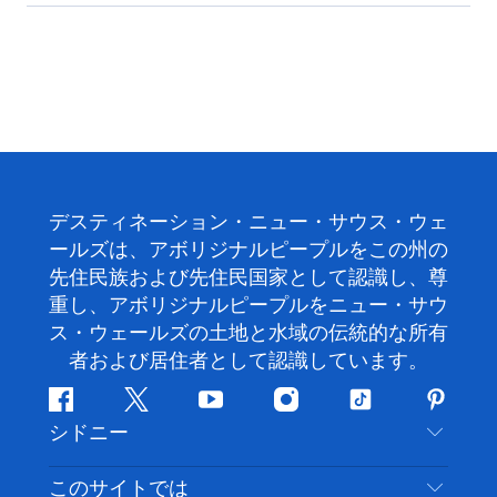
デスティネーション・ニュー・サウス・ウェ
ールズは、アボリジナルピープルをこの州の
先住民族および先住民国家として認識し、尊
重し、アボリジナルピープルをニュー・サウ
ス・ウェールズの土地と水域の伝統的な所有
者および居住者として認識しています。
フ
ツ
ユ
イ
テ
ピ
シドニー
ェ
イ
ー
ン
ィ
ン
イ
ッ
チ
ス
ッ
タ
お問い合わせ
このサイトでは
ス
タ
ュ
タ
ク
レ