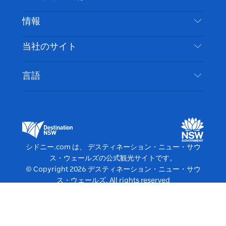
免責事項
ブ
ー
ー
グ
ト
ス
目的地
情報
ッ
ブ
ラ
ッ
ト
プライバシー
やるべきこと
ク
ム
ク
旅行情報
当社のサイト
クッキーに関する通知
ニューサウスウェールズ州のロードトリップ
アクセシブルシドニー
利用規約
VisitNSW.com
イベント
言語
ビジネスを登録する
デスティネーション・ニュー・サウス・ウェール
宿泊施設
NSWでのビジネス
ズコーポレート
ニューサウスウェールズ州の教育
ビジネスイベント NSW
デスティネーション・ニュー・サウス・ウェール
シドニー.com は、 デスティネーション・ニュー・サウ
ズメディアセンター
ス・ウェールズの公式観光サイトです。
ビビッド・シドニー
© Copyright
2026
デスティネーション・ニュー・サウ
ス・ウェールズ. All rights reserved