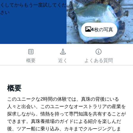
List
List
くしてからもう一度試してくだ
さい
4枚の写真
概要
近く
よくある質問
概要
このユニークな2時間の体験では、真珠の背後にいる
人々と出会い、このユニークなオーストラリアの産業を
探求しながら、情熱を持って専門知識を共有することが
できます。真珠養殖場のガイドによる紹介を楽しんだ
後、ツアー船に乗り込み、カキまでクルージングしま