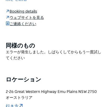
し、この地域で最も活気あふれるダイニングとイベント
の拠点へと変貌を遂げました。豊かな歴史と美しい川辺
Booking details
のロケーションを誇るエミュー・ホールは、歴史、雰囲
ウェブサイトを見る
気、そして現代的なセンスが融合したユニークな空間で
ご連絡ください
す。
厳選された食材を使用し、一流シェフが腕を振るう、フ
ュージョン料理をベースとした多彩な朝食、ランチ、デ
同様のもの
Product
ィナーメニューをお楽しみいただけます。カフェ、レス
List
Product
エラーが発生しました。しばらくしてからもう一度試し
トラン、バー、ビアガーデンを併設し、ご友人との語ら
List
てください
い、特別な日のお祝い、あるいはただゆったりと美しい
景色を眺めるのに最適な空間です。
カジュアルなお食事から思い出に残るイベントまで、エ
ミュー・ホールは極上のお料理、温かいおもてなし、そ
ロケーション
して絵のように美しい空間をご提供いたします。
2-26 Great Western Highway Emu Plains NSW 2750
朝食、ランチ、ディナーのプランニングはお任せくださ
オーストラリア
い。
行き方