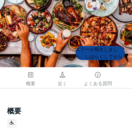
Product
Product
エラーが発生しまし
List
List
た。しばらくしてから
もう一度試してくださ
い
概要
近く
よくある質問
概要