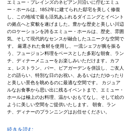
エミュー・プレインズのネピアン川沿いに佇むエミュ
ー・ホールは、1852年に建てられた邸宅を美しく修復
し、この地域で最も活気あふれるダイニングとイベント
の拠点へと変貌を遂げました。豊かな歴史と美しい川辺
のロケーションを誇るエミュー・ホールは、歴史、雰囲
気、そして現代的なセンスが融合したユニークな空間で
す。 厳選された食材を使用し、一流シェフが腕を振る
う、フュージョン料理をベースとした多彩な朝食、ラン
チ、ディナーメニューをお楽しみいただけます。カフ
ェ、レストラン、バー、ビアガーデンを併設し、ご友人
との語らい、特別な日のお祝い、あるいはただゆったり
と美しい景色を眺めるのに最適な空間です。 カジュア
ルなお食事から思い出に残るイベントまで、エミュー・
ホールは極上のお料理、温かいおもてなし、そして絵の
ように美しい空間をご提供いたします。 朝食、ラン
チ、ディナーのプランニングはお任せください。
エミュー・プレインズのネピアン川沿いに佇むエミュ
ー・ホールは、1852年に建てられた邸宅を美しく修復
続きを読む