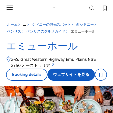
Toggle
navigation
ホーム
...
シドニーの観光スポット
西シドニー
ペンリス
ペンリスのグルメガイド
エミューホール
エミューホール
2-26 Great Western Highway Emu Plains NSW
2750 オーストラリア
Booking details
ウェブサイトを見る