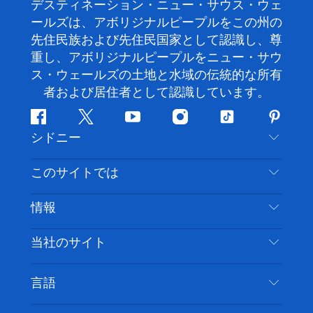
デスティネーション・ニュー・サウス・ウェ
ールズは、アボリジナルピープルをこの州の
先住民族および先住民国家として認識し、尊
重し、アボリジナルピープルをニュー・サウ
ス・ウェールズの土地と水域の伝統的な所有
者および居住者として認識しています。
フ
ツ
ユ
イ
テ
ピ
シドニー
ェ
イ
ー
ン
ィ
ン
イ
ッ
チ
ス
ッ
タ
お問い合わせ
このサイトでは
ス
タ
ュ
タ
ク
レ
免責事項
ブ
ー
ー
グ
ト
ス
目的地
情報
ッ
ブ
ラ
ッ
ト
プライバシー
やるべきこと
ク
ム
ク
旅行情報
当社のサイト
クッキーに関する通知
ニューサウスウェールズ州のロードトリップ
アクセシブルシドニー
利用規約
VisitNSW.com
イベント
言語
ビジネスを登録する
デスティネーション・ニュー・サウス・ウェール
宿泊施設