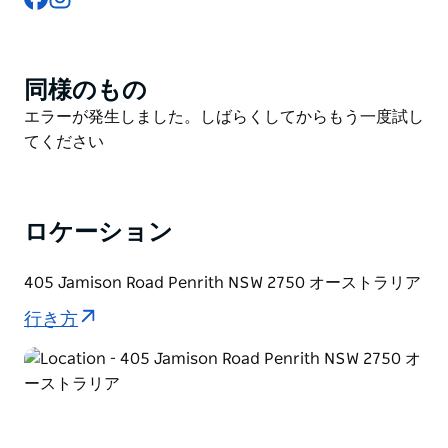
ョンに至るまで、あらゆるスキルレベルに適合します。
アクアパークは、天気が暖まるかどうかにかかわらず、
若者（そして心の若者）が涼むのに最適な場所です。イ
同様のもの
Product
ンフレータブルスライド、トランポリン、障害物を備え
List
Product
エラーが発生しました。しばらくしてからもう一度試し
たアクアパークは、インナーチャイルドが生き生きと動
List
てください
く場所です。
子供たちを幸せに保つための遊び場とジャンプ枕を備え
た無料の観客エントリー。両親はカフェのベランダで軽
ロケーション
食やコーヒーを楽しんだり、湖を散歩しながら無料のバ
ーベキューエリアや日陰の構造物を利用したりできま
405 Jamison Road Penrith NSW 2750 オーストラリア
す。
行き方
州間高速道路や海外からの旅行者や訪問者は、一晩寮ス
タイルの宿泊施設も利用できます。グループ予約、スポ
ーツや仕事の行事、誕生日パーティーをご利用いただけ
ます。