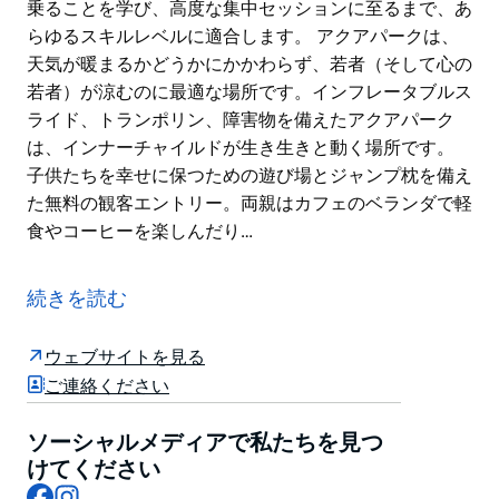
乗ることを学び、高度な集中セッションに至るまで、あ
らゆるスキルレベルに適合します。 アクアパークは、
天気が暖まるかどうかにかかわらず、若者（そして心の
若者）が涼むのに最適な場所です。インフレータブルス
ライド、トランポリン、障害物を備えたアクアパーク
は、インナーチャイルドが生き生きと動く場所です。
子供たちを幸せに保つための遊び場とジャンプ枕を備え
た無料の観客エントリー。両親はカフェのベランダで軽
食やコーヒーを楽しんだり…
楽しんで、濡れてもかまいませんか？次に、この世界ク
ラスの施設でケーブルスキー、ウェイクボード、ニーボ
続きを読む
ーディングを試してみてください。
Cables Wake Parkで楽しんで、アクティブになり、涼
ウェブサイトを見る
しくなりましょう。すべての能力レベルの人々が水上ス
ご連絡ください
キー、ウェイクボード、またはニーボードを楽しめる2
つの主要なケーブルレイクが特徴です。プロフェッショ
ソーシャルメディアで私たちを見つ
ナルや初心者に最適なプログラムがあり、キッズクラブ
けてください
Facebook
Instagram
から、初めての人が乗ることを学び、高度な集中セッシ