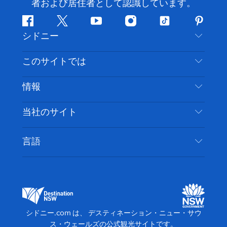
者および居住者として認識しています。
フ
ツ
ユ
イ
テ
ピ
シドニー
ェ
イ
ー
ン
ィ
ン
イ
ッ
チ
ス
ッ
タ
お問い合わせ
このサイトでは
ス
タ
ュ
タ
ク
レ
免責事項
ブ
ー
ー
グ
ト
ス
目的地
情報
ッ
ブ
ラ
ッ
ト
プライバシー
やるべきこと
ク
ム
ク
旅行情報
当社のサイト
クッキーに関する通知
ニューサウスウェールズ州のロードトリップ
アクセシブルシドニー
利用規約
VisitNSW.com
イベント
言語
ビジネスを登録する
デスティネーション・ニュー・サウス・ウェール
宿泊施設
NSWでのビジネス
ズコーポレート
ニューサウスウェールズ州の教育
ビジネスイベント NSW
デスティネーション・ニュー・サウス・ウェール
シドニー.com は、 デスティネーション・ニュー・サウ
ズメディアセンター
ス・ウェールズの公式観光サイトです。