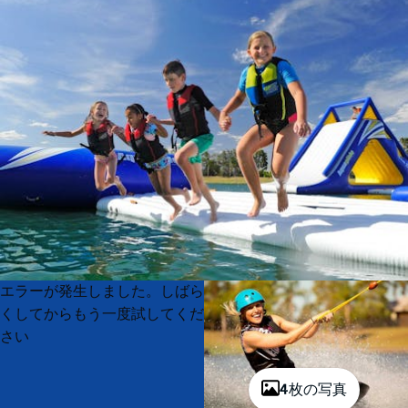
Product
Product
エラーが発生しました。しばら
List
List
くしてからもう一度試してくだ
さい
4枚の写真