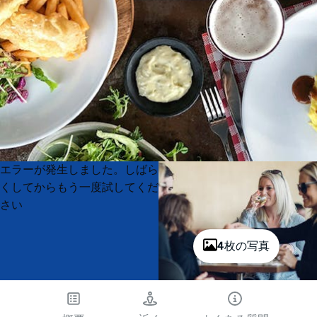
Product
Product
エラーが発生しました。しばら
List
List
くしてからもう一度試してくだ
さい
4枚の写真