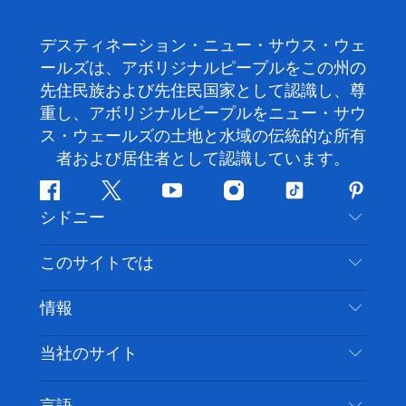
デスティネーション・ニュー・サウス・ウェ
ールズは、アボリジナルピープルをこの州の
先住民族および先住民国家として認識し、尊
重し、アボリジナルピープルをニュー・サウ
ス・ウェールズの土地と水域の伝統的な所有
者および居住者として認識しています。
フ
ツ
ユ
イ
テ
ピ
シドニー
ェ
イ
ー
ン
ィ
ン
イ
ッ
チ
ス
ッ
タ
お問い合わせ
このサイトでは
ス
タ
ュ
タ
ク
レ
免責事項
ブ
ー
ー
グ
ト
ス
目的地
情報
ッ
ブ
ラ
ッ
ト
プライバシー
やるべきこと
ク
ム
ク
旅行情報
当社のサイト
クッキーに関する通知
ニューサウスウェールズ州のロードトリップ
アクセシブルシドニー
利用規約
VisitNSW.com
イベント