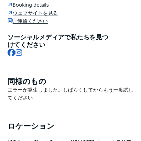
理、ライブエンターテイメントを備えた地元の施設にな
Booking details
り、誰もが楽しい体験を提供しています。
ウェブサイトを見る
イベントを開催する場所をお探しですか？カムデンホテ
ご連絡ください
ルは、あらゆる規模のグループに対応できます。詳細に
ついては、彼らのWebサイトにアクセスしてください。
ソーシャルメディアで私たちを見つ
けてください
Facebook
Instagram
同様のもの
Product
List
Product
エラーが発生しました。しばらくしてからもう一度試し
List
てください
ロケーション