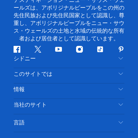
デスティネーション・ニュー・サウス・ウェ
ールズは、アボリジナルピープルをこの州の
先住民族および先住民国家として認識し、尊
重し、アボリジナルピープルをニュー・サウ
ス・ウェールズの土地と水域の伝統的な所有
者および居住者として認識しています。
フ
ツ
ユ
イ
テ
ピ
シドニー
ェ
イ
ー
ン
ィ
ン
イ
ッ
チ
ス
ッ
タ
お問い合わせ
このサイトでは
ス
タ
ュ
タ
ク
レ
免責事項
ブ
ー
ー
グ
ト
ス
目的地
情報
ッ
ブ
ラ
ッ
ト
プライバシー
やるべきこと
ク
ム
ク
旅行情報
当社のサイト
クッキーに関する通知
ニューサウスウェールズ州のロードトリップ
アクセシブルシドニー
利用規約
VisitNSW.com
イベント
言語
ビジネスを登録する
デスティネーション・ニュー・サウス・ウェール
宿泊施設
NSWでのビジネス
ズコーポレート