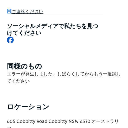
ーヒー、新鮮でヘルシーな食事、そして美味しいモーニ
ングティーとアフタヌーンティーをお楽しみください。
ご連絡ください
彼らは、特別なものだけでなく、終日利用できる彼らの
定期的なお気に入りを持っています。ここで食べるかお
ソーシャルメディアで私たちを見つ
持ち帰り。
けてください
Facebook
彼らの使命は、友好的で育成された環境で、革新的な栄
養価の高い料理を常に追求し、コミュニティの感覚を生
み出すことです。
同様のもの
Product
List
Product
エラーが発生しました。しばらくしてからもう一度試し
List
てください
ロケーション
605 Cobbitty Road Cobbitty NSW 2570 オーストラリ