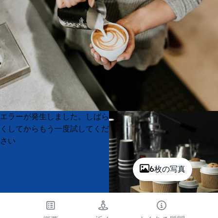
Product
Product
エラーが発生しました。しばら
List
List
くしてからもう一度試してくだ
さい
6枚の写真