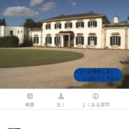
Product
Product
エラーが発生しまし
List
List
た。しばらくしてから
もう一度試してくださ
い
概要
近く
よくある質問