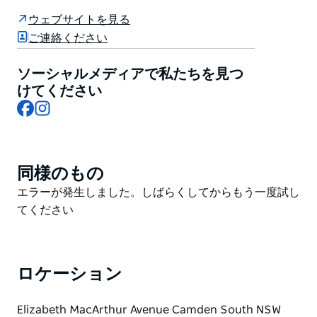
ての棟、両側に1階建ての翼棟と増築部を持つ、パラデ
ウェブサイトを見る
ィオ様式の邸宅を設計しました。
ご連絡ください
オーストラリア屈指の邸宅となったカムデン・パーク・
ハウスは、現在もマッカーサー家が居住しており、子孫
ソーシャルメディアで私たちを見つ
が今も住む国内最古の邸宅の一つと考えられています。
けてください
Facebook
Instagram
近隣には家族の墓地があり、ジョン・マッカーサーとそ
の直系の子孫が眠っています。
毎年9月には、カムデン・パーク・ハウスとその美しい
庭園を巡る特別な週末の一般公開が行われます。
同様のもの
Product
List
Product
エラーが発生しました。しばらくしてからもう一度試し
List
てください
ロケーション
Elizabeth MacArthur Avenue Camden South NSW