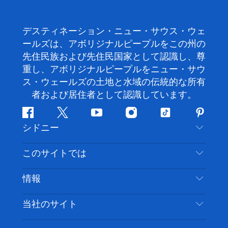
デスティネーション・ニュー・サウス・ウェ
ールズは、アボリジナルピープルをこの州の
先住民族および先住民国家として認識し、尊
重し、アボリジナルピープルをニュー・サウ
ス・ウェールズの土地と水域の伝統的な所有
者および居住者として認識しています。
フ
ツ
ユ
イ
テ
ピ
シドニー
ェ
イ
ー
ン
ィ
ン
イ
ッ
チ
ス
ッ
タ
お問い合わせ
このサイトでは
ス
タ
ュ
タ
ク
レ
免責事項
ブ
ー
ー
グ
ト
ス
目的地
情報
ッ
ブ
ラ
ッ
ト
プライバシー
やるべきこと
ク
ム
ク
旅行情報
当社のサイト
クッキーに関する通知
ニューサウスウェールズ州のロードトリップ
アクセシブルシドニー
利用規約
VisitNSW.com