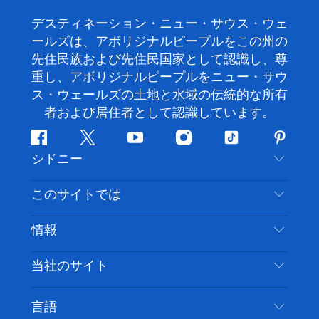
デスティネーション・ニュー・サウス・ウェ
ールズは、アボリジナルピープルをこの州の
先住民族および先住民国家として認識し、尊
重し、アボリジナルピープルをニュー・サウ
ス・ウェールズの土地と水域の伝統的な所有
者および居住者として認識しています。
フ
ツ
ユ
イ
テ
ピ
シドニー
ェ
イ
ー
ン
ィ
ン
イ
ッ
チ
ス
ッ
タ
お問い合わせ
このサイトでは
ス
タ
ュ
タ
ク
レ
免責事項
ブ
ー
ー
グ
ト
ス
目的地
情報
ッ
ブ
ラ
ッ
ト
プライバシー
やるべきこと
ク
ム
ク
旅行情報
当社のサイト
クッキーに関する通知
ニューサウスウェールズ州のロードトリップ
アクセシブルシドニー
利用規約
VisitNSW.com
イベント
言語
ビジネスを登録する