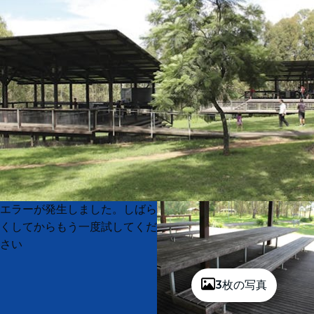
Product
Product
エラーが発生しました。しばら
List
List
くしてからもう一度試してくだ
さい
3枚の写真