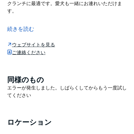
クランチに最適です。愛犬も一緒にお連れいただけま
す。
ラウズ・ヒル・リージョナル・パークは、ヒルズ地区の
住民にも観光客にも素晴らしい場所です。特別な日に
続きを読む
は、落ち着いた雰囲気のクレブラ・パビリオンやフィブ
ロサ・パビリオンを貸し切り、ご家族でトレイルをサイ
ウェブサイトを見る
クリングしたり、誕生日ピクニックを企画したり、ただ
ご連絡ください
単にリフレッシュする散歩に出かけたりと、様々な楽し
み方ができます。
お子様はアドベンチャー・プレイグラウンドに夢中。ス
同様のもの
Product
クーターや自転車に乗るのに最適なコースは、ご家族や
List
Product
エラーが発生しました。しばらくしてからもう一度試し
ご友人とのバーベキューやピクニックランチに最適で
List
てください
す。愛犬も一緒にお連れいただけます。
ロケーション