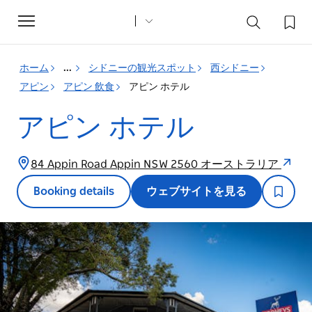
Toggle
navigation
ホーム
...
シドニーの観光スポット
西シドニー
アピン
アピン 飲食
アピン ホテル
アピン ホテル
84 Appin Road Appin NSW 2560 オーストラリア
Booking details
ウェブサイトを見る