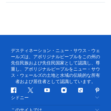
デスティネーション・ニュー・サウス・ウェ
ールズは、アボリジナルピープルをこの州の
先住民族および先住民国家として認識し、尊
重し、アボリジナルピープルをニュー・サウ
ス・ウェールズの土地と水域の伝統的な所有
者および居住者として認識しています。
フ
ツ
ユ
イ
テ
ピ
シドニー
ェ
イ
ー
ン
ィ
ン
イ
ッ
チ
ス
ッ
タ
お問い合わせ
このサイトでは