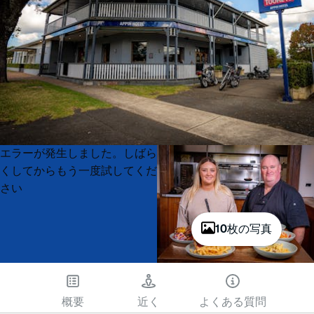
Product
Product
エラーが発生しました。しばら
List
List
くしてからもう一度試してくだ
さい
10枚の写真
概要
近く
よくある質問