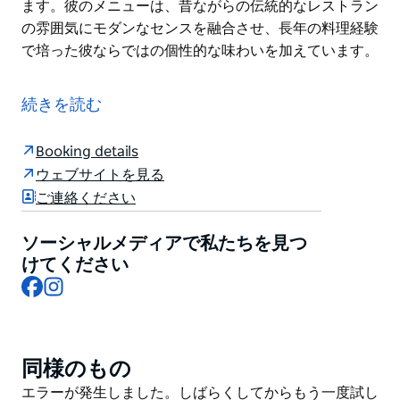
ます。彼のメニューは、昔ながらの伝統的なレストラン
の雰囲気にモダンなセンスを融合させ、長年の料理経験
で培った彼ならではの個性的な味わいを加えています。
アピンホテルは、美味しい料理と楽しいひとときをお過
ごしいただける場所です！ウォロンドリーとマッカーサ
続きを読む
ー周辺地域の地元の人々に愛される、人気のスポットで
す。家族連れにも優しいビストロ、居心地の良いスポー
Booking details
ツバー、そして屋外ビアガーデンを備え、ご家族でのカ
ウェブサイトを見る
ジュアルな食事や、友人との午後の一杯にぜひお立ち寄
ご連絡ください
りください。
アピンホテルでは、新たなダイニング体験が幕を開けま
ソーシャルメディアで私たちを見つ
す。シェフ、ディーン・ハートリーが、風味豊かで美味
けてください
Facebook
Instagram
しい料理の数々を携えた、彼ならではのメニューをご用
意しました。オーストラリア国内外の数々の名店で腕を
磨いてきたシェフ・ディーンは、料理の腕前とリーダー
シップにおいて豊富な経験を有しています。彼のメニュ
同様のもの
Product
ーは、昔ながらの伝統的なレストランの雰囲気にモダン
List
Product
エラーが発生しました。しばらくしてからもう一度試し
なセンスを融合させ、長年の料理経験で培った彼ならで