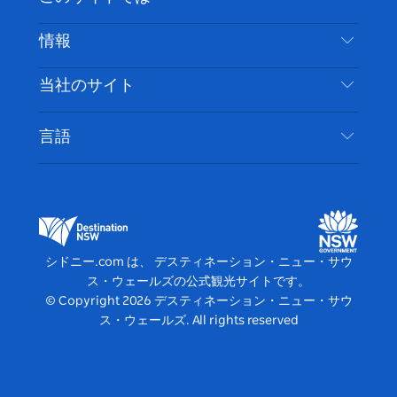
ス
タ
ュ
タ
ク
レ
免責事項
ブ
ー
ー
グ
ト
ス
目的地
情報
ッ
ブ
ラ
ッ
ト
プライバシー
やるべきこと
ク
ム
ク
旅行情報
当社のサイト
クッキーに関する通知
ニューサウスウェールズ州のロードトリップ
アクセシブルシドニー
利用規約
VisitNSW.com
イベント
言語
ビジネスを登録する
デスティネーション・ニュー・サウス・ウェール
宿泊施設
NSWでのビジネス
ズコーポレート
ニューサウスウェールズ州の教育
ビジネスイベント NSW
デスティネーション・ニュー・サウス・ウェール
シドニー.com は、 デスティネーション・ニュー・サウ
ズメディアセンター
ス・ウェールズの公式観光サイトです。
ビビッド・シドニー
© Copyright
2026
デスティネーション・ニュー・サウ
ス・ウェールズ. All rights reserved