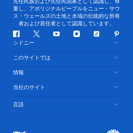
先住民族および先住民国家として認識し、尊
重し、アボリジナルピープルをニュー・サウ
ス・ウェールズの土地と水域の伝統的な所有
者および居住者として認識しています。
フ
ツ
ユ
イ
テ
ピ
シドニー
ェ
イ
ー
ン
ィ
ン
イ
ッ
チ
ス
ッ
タ
お問い合わせ
このサイトでは
ス
タ
ュ
タ
ク
レ
免責事項
ブ
ー
ー
グ
ト
ス
目的地
情報
ッ
ブ
ラ
ッ
ト
プライバシー
やるべきこと
ク
ム
ク
旅行情報
当社のサイト
クッキーに関する通知
ニューサウスウェールズ州のロードトリップ
アクセシブルシドニー
利用規約
VisitNSW.com
イベント
言語
ビジネスを登録する
デスティネーション・ニュー・サウス・ウェール
宿泊施設
NSWでのビジネス
ズコーポレート
ニューサウスウェールズ州の教育
ビジネスイベント NSW