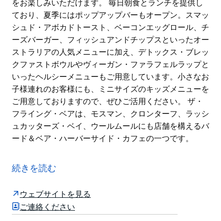
をお楽しみいただけます。 毎日朝食とランチを提供し
ており、夏季にはポップアップバーもオープン。スマッ
シュド・アボカドトースト、ベーコンエッグロール、チ
ーズバーガー、フィッシュアンドチップスといったオー
ストラリアの人気メニューに加え、デトックス・ブレッ
クファストボウルやヴィーガン・ファラフェルラップと
いったヘルシーメニューもご用意しています。小さなお
子様連れのお客様にも、ミニサイズのキッズメニューを
ご用意しておりますので、ぜひご活用ください。 ザ・
フライング・ベアは、モスマン、クロンターフ、ラッシ
ュカッターズ・ベイ、ウールムールにも店舗を構えるバ
ード＆ベア・ハーバーサイド・カフェの一つです。
キリビリにあるシドニー・フライング・スクワッドロ
ン・セーリング・クラブの埠頭に位置するザ・フライン
続きを読む
グ・ベアでは、活気あふれるウォーターフロントの日々
の行き交う人々を眺めたり、歴史ある18フィート級の
ウェブサイトを見る
ヨットがレースに出る様子を観戦したり、美しいクリー
ご連絡ください
ニング・コーブの眺めをただ眺めたりと、美味しい食事