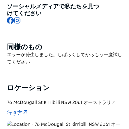
をお楽しみいただけます。
ソーシャルメディアで私たちを見つ
毎日朝食とランチを提供しており、夏季にはポップアッ
けてください
Facebook
Instagram
プバーもオープン。スマッシュド・アボカドトースト、
ベーコンエッグロール、チーズバーガー、フィッシュア
ンドチップスといったオーストラリアの人気メニューに
加え、デトックス・ブレックファストボウルやヴィーガ
同様のもの
Product
ン・ファラフェルラップといったヘルシーメニューもご
List
Product
エラーが発生しました。しばらくしてからもう一度試し
用意しています。小さなお子様連れのお客様にも、ミニ
List
てください
サイズのキッズメニューをご用意しておりますので、ぜ
ひご活用ください。
ザ・フライング・ベアは、モスマン、クロンターフ、ラ
ロケーション
ッシュカッターズ・ベイ、ウールムールにも店舗を構え
るバード＆ベア・ハーバーサイド・カフェの一つです。
76 McDougall St Kirribilli NSW 2061 オーストラリア
行き方