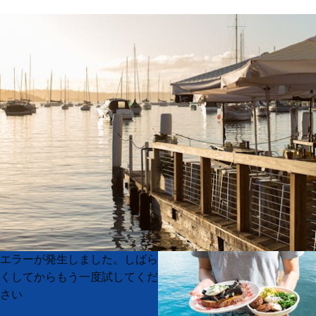
Product
Product
エラーが発生しました。しばら
List
List
くしてからもう一度試してくだ
さい