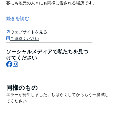
客にも地元の人々にも同様に愛される場所です。
Anita Gelato は世界的に有名なブティック ジェラート
チェーンで、バルセロナ、キプロス、ニューヨーク、プ
続きを読む
エルトリコ、テルアビブに支店があり、シドニーにも 3
店舗あります。
ウェブサイトを見る
Anita Gelato は 150 種類のフレーバーとフローズン ヨ
ご連絡ください
ーグルトを店内で 100% 手作りしており、補完的なソー
スやトッピングも豊富に取り揃えています。
ソーシャルメディアで私たちを見つ
けてください
アニタはジェラート愛好家の楽園であり、卓越した顧客
Facebook
Instagram
サービスとともに、夜遅くまで食事を楽しめる素晴らし
い店舗設備を備えています。アニタズは、観光客にも地
元の人々にも同様に愛される場所です。
同様のもの
Product
List
Product
エラーが発生しました。しばらくしてからもう一度試し
List
てください