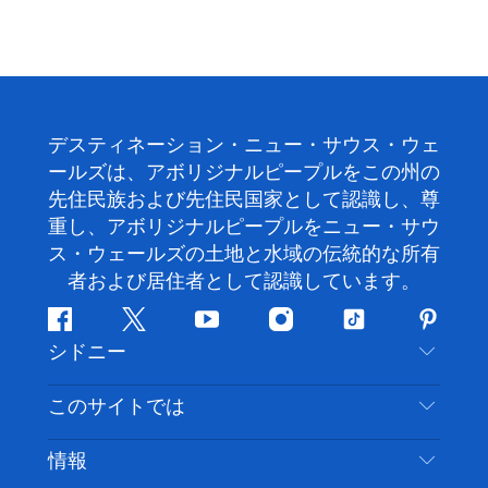
デスティネーション・ニュー・サウス・ウェ
ールズは、アボリジナルピープルをこの州の
先住民族および先住民国家として認識し、尊
重し、アボリジナルピープルをニュー・サウ
ス・ウェールズの土地と水域の伝統的な所有
者および居住者として認識しています。
フ
ツ
ユ
イ
テ
ピ
シドニー
ェ
イ
ー
ン
ィ
ン
イ
ッ
チ
ス
ッ
タ
お問い合わせ
このサイトでは
ス
タ
ュ
タ
ク
レ
免責事項
ブ
ー
ー
グ
ト
ス
目的地
情報
ッ
ブ
ラ
ッ
ト
プライバシー