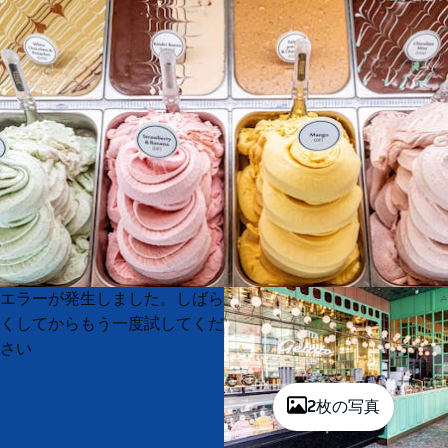
Product
Product
エラーが発生しました。しばら
List
List
くしてからもう一度試してくだ
さい
2枚の写真