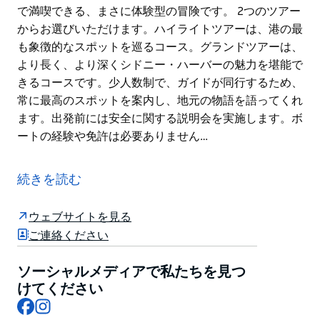
で満喫できる、まさに体験型の冒険です。 2つのツアー
からお選びいただけます。ハイライトツアーは、港の最
も象徴的なスポットを巡るコース。グランドツアーは、
より長く、より深くシドニー・ハーバーの魅力を堪能で
きるコースです。少人数制で、ガイドが同行するため、
常に最高のスポットを案内し、地元の物語を語ってくれ
ます。出発前には安全に関する説明会を実施します。ボ
ートの経験や免許は必要ありません…
シドニー・ハーバーを巡る「Explore Sydney
Harbour」は、世界で最も美しい港の一つを、ご自身の
続きを読む
スピードボートのハンドルを握って眺めるという、他に
類を見ない体験を提供します。このプレミアムなセルフ
ウェブサイトを見る
ドライブ・ガイドツアーでは、機敏な2人乗りボートを
ご連絡ください
操縦し、経験豊富な地元ガイドと共に、シドニー・オペ
ラハウス、ハーバーブリッジ、隠れた入り江、そして港
ソーシャルメディアで私たちを見つ
沿いのランドマークを巡りながら、広大な水面を駆け抜
けてください
けます。ただ座って景色を眺めるだけのクルーズではあ
Facebook
Instagram
りません。操縦し、探検し、水上から街を自分のペース