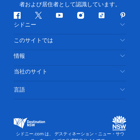
者および居住者として認識しています。
フ
ツ
ユ
イ
テ
ピ
シドニー
ェ
イ
ー
ン
ィ
ン
イ
ッ
チ
ス
ッ
タ
お問い合わせ
このサイトでは
ス
タ
ュ
タ
ク
レ
免責事項
ブ
ー
ー
グ
ト
ス
目的地
情報
ッ
ブ
ラ
ッ
ト
プライバシー
やるべきこと
ク
ム
ク
旅行情報
当社のサイト
クッキーに関する通知
ニューサウスウェールズ州のロードトリップ
アクセシブルシドニー
利用規約
VisitNSW.com
イベント
言語
ビジネスを登録する
デスティネーション・ニュー・サウス・ウェール
宿泊施設
NSWでのビジネス
ズコーポレート
ニューサウスウェールズ州の教育
ビジネスイベント NSW
デスティネーション・ニュー・サウス・ウェール
シドニー.com は、 デスティネーション・ニュー・サウ
ズメディアセンター