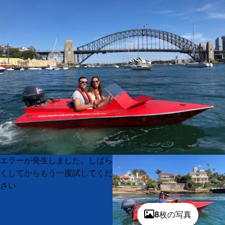
Product
Product
エラーが発生しました。しばら
List
List
くしてからもう一度試してくだ
さい
8枚の写真