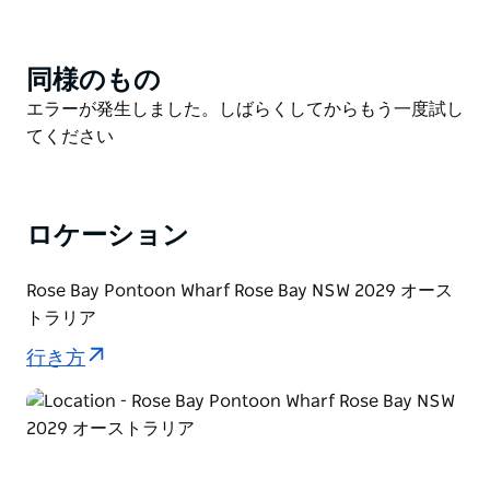
で満喫できる、まさに体験型の冒険です。
2つのツアーからお選びいただけます。ハイライトツア
同様のもの
Product
ーは、港の最も象徴的なスポットを巡るコース。グラン
List
Product
エラーが発生しました。しばらくしてからもう一度試し
ドツアーは、より長く、より深くシドニー・ハーバーの
List
てください
魅力を堪能できるコースです。少人数制で、ガイドが同
行するため、常に最高のスポットを案内し、地元の物語
を語ってくれます。出発前には安全に関する説明会を実
施します。ボートの経験や免許は必要ありません。必要
ロケーション
なのは冒険心だけです。
ツアーはシドニー東部郊外のローズベイから出発しま
Rose Bay Pontoon Wharf Rose Bay NSW 2029 オース
す。ローズベイへは車、バス、フェリーで簡単にアクセ
トラリア
スできます。2016年から家族経営で運営されている
行き方
Explore Sydney Harbourは、カップル、友人同士、家
族連れ、そして非日常的な体験を求める旅行者に最適で
す。また、プライベートツアーや企業向けチャーターも
承っております。動きやすい服装と日焼け止めをご用意
の上、楽しいひとときをお過ごしください。