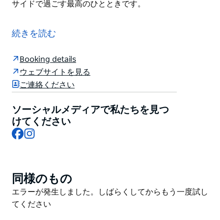
サイドで過ごす最高のひとときです。
世界有数のビーチの一つ、ボンダイビーチの砂浜と波打
ち際からすぐのところに位置するノース・ボンダイ・フ
続きを読む
ィッシュは、まさにボンダイの真髄を体現しています。
カジュアルな雰囲気の店内は、ビーチサイドのシックさ
Booking details
を体現したくつろいだ空間で、ランチ、ディナー、そし
ウェブサイトを見る
てその間のあらゆるシーンに最適です。
ご連絡ください
新鮮で高品質なシーフードを専門とするノース・ボンダ
イ・フィッシュは、絶品ステーキ、サラダ、スライダー
ソーシャルメディアで私たちを見つ
など、ビーチサイドで過ごす最高のひとときです。
けてください
Facebook
Instagram
同様のもの
Product
List
Product
エラーが発生しました。しばらくしてからもう一度試し
List
てください