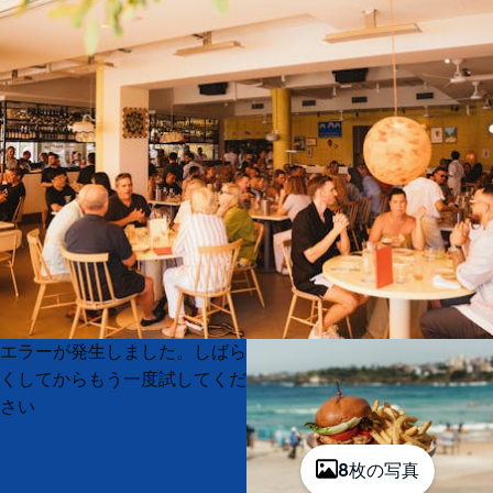
Product
Product
エラーが発生しました。しばら
List
List
くしてからもう一度試してくだ
さい
8枚の写真