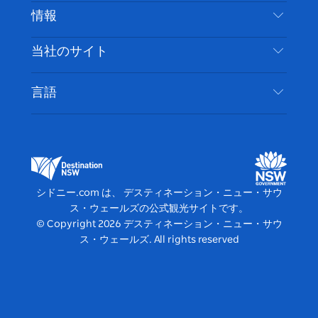
免責事項
ブ
ー
ー
グ
ト
ス
目的地
情報
ッ
ブ
ラ
ッ
ト
プライバシー
やるべきこと
ク
ム
ク
旅行情報
当社のサイト
クッキーに関する通知
ニューサウスウェールズ州のロードトリップ
アクセシブルシドニー
利用規約
VisitNSW.com
イベント
言語
ビジネスを登録する
デスティネーション・ニュー・サウス・ウェール
宿泊施設
NSWでのビジネス
ズコーポレート
ニューサウスウェールズ州の教育
ビジネスイベント NSW
デスティネーション・ニュー・サウス・ウェール
シドニー.com は、 デスティネーション・ニュー・サウ
ズメディアセンター
ス・ウェールズの公式観光サイトです。
ビビッド・シドニー
© Copyright
2026
デスティネーション・ニュー・サウ
ス・ウェールズ. All rights reserved