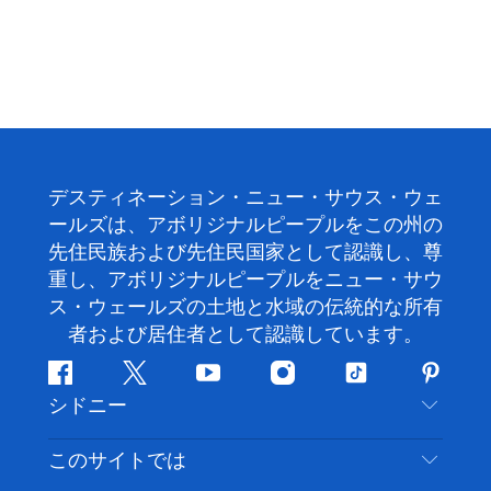
デスティネーション・ニュー・サウス・ウェ
ールズは、アボリジナルピープルをこの州の
先住民族および先住民国家として認識し、尊
重し、アボリジナルピープルをニュー・サウ
ス・ウェールズの土地と水域の伝統的な所有
者および居住者として認識しています。
フ
ツ
ユ
イ
テ
ピ
シドニー
ェ
イ
ー
ン
ィ
ン
イ
ッ
チ
ス
ッ
タ
お問い合わせ
このサイトでは
ス
タ
ュ
タ
ク
レ