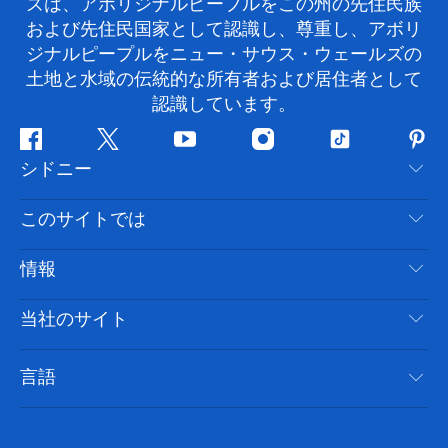
ズは、アボリジナルピープルをこの州の先住民族
および先住民国家として認識し、尊重し、アボリ
ジナルピープルをニュー・サウス・ウェールズの
土地と水域の伝統的な所有者および居住者として
認識しています。
フ
ツ
ユ
イ
テ
ピ
シドニー
ェ
イ
ー
ン
ィ
ン
イ
ッ
チ
ス
ッ
タ
お問い合わせ
このサイトでは
ス
タ
ュ
タ
ク
レ
免責事項
ブ
ー
ー
グ
ト
ス
目的地
情報
ッ
ブ
ラ
ッ
ト
プライバシー
やるべきこと
ク
ム
ク
旅行情報
当社のサイト
クッキーに関する通知
ニューサウスウェールズ州のロードトリップ
アクセシブルシドニー
利用規約
VisitNSW.com
イベント
言語
ビジネスを登録する
デスティネーション・ニュー・サウス・ウェールズコー
宿泊施設
NSWでのビジネス
ポレート