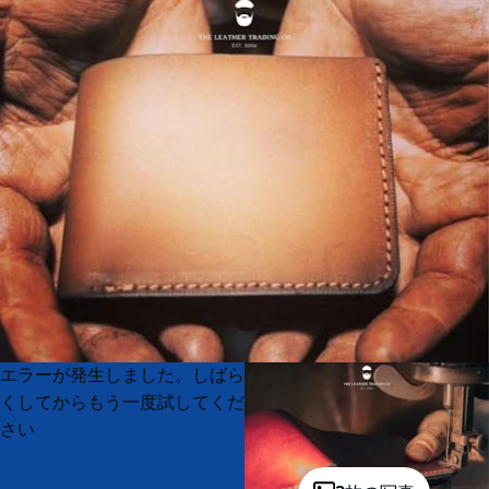
Product
Product
エラーが発生しました。しばら
List
List
くしてからもう一度試してくだ
さい