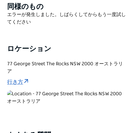
同様のもの
Product
TLTCは、お客様のウエストサイズに合わせてベルトを
List
仕立てる世界で唯一のショップです。工房見学やミニツ
Product
エラーが発生しました。しばらくしてからもう一度試し
アーも提供しており、職人たちが製品作りに励む様子を
List
てください
ご覧いただけます。お客様は製作過程に参加し、見学し
ながら質問することもできます。
ロケーション
77 George Street The Rocks NSW 2000 オーストラリ
ア
行き方