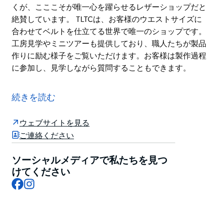
くが、こここそが唯一心を躍らせるレザーショップだと
絶賛しています。 TLTCは、お客様のウエストサイズに
合わせてベルトを仕立てる世界で唯一のショップです。
工房見学やミニツアーも提供しており、職人たちが製品
作りに励む様子をご覧いただけます。お客様は製作過程
に参加し、見学しながら質問することもできます。
ザ・レザー・トレーディング・カンパニーは、シドニー
のロックス地区の中心部に位置する地元小売店です。
続きを読む
ザ・レザー・トレーディング・カンパニー（TLTC）が
他店と一線を画すのは、オーストラリア製にこだわり、
ウェブサイトを見る
目の前で全ての商品を製作している点です。ぜひ一度ご
ご連絡ください
来店いただき、なぜ多くの人がこの店に魅了されている
のか、ご自身の目で確かめてください。
ソーシャルメディアで私たちを見つ
けてください
ザ・レザー・トレーディング・カンパニーはあらゆる商
Facebook
Instagram
品のカスタムオーダーに対応しており、世界中から訪れ
るお客様の多くが、こここそが唯一心を躍らせるレザー
ショップだと絶賛しています。