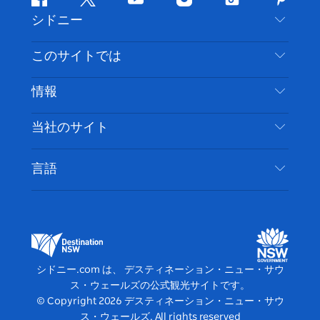
フ
ツ
ユ
イ
テ
ピ
シドニー
ェ
イ
ー
ン
ィ
ン
イ
ッ
チ
ス
ッ
タ
お問い合わせ
このサイトでは
ス
タ
ュ
タ
ク
レ
免責事項
ブ
ー
ー
グ
ト
ス
目的地
情報
ッ
ブ
ラ
ッ
ト
プライバシー
やるべきこと
ク
ム
ク
旅行情報
当社のサイト
クッキーに関する通知
ニューサウスウェールズ州のロードトリップ
アクセシブルシドニー
利用規約
VisitNSW.com
イベント
言語
ビジネスを登録する
デスティネーション・ニュー・サウス・ウェール
宿泊施設
NSWでのビジネス
ズコーポレート
ニューサウスウェールズ州の教育
ビジネスイベント NSW
デスティネーション・ニュー・サウス・ウェール
シドニー.com は、 デスティネーション・ニュー・サウ
ズメディアセンター
ス・ウェールズの公式観光サイトです。
ビビッド・シドニー
© Copyright
2026
デスティネーション・ニュー・サウ
ス・ウェールズ. All rights reserved