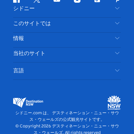
フ
ツ
ユ
イ
テ
ピ
シドニー
ェ
イ
ー
ン
ィ
ン
イ
ッ
チ
ス
ッ
タ
お問い合わせ
このサイトでは
ス
タ
ュ
タ
ク
レ
免責事項
ブ
ー
ー
グ
ト
ス
目的地
情報
ッ
ブ
ラ
ッ
ト
プライバシー
やるべきこと
ク
ム
ク
旅行情報
当社のサイト
クッキーに関する通知
ニューサウスウェールズ州のロードトリップ
アクセシブルシドニー
利用規約
VisitNSW.com
イベント
言語
ビジネスを登録する
デスティネーション・ニュー・サウス・ウェール
宿泊施設
NSWでのビジネス
ズコーポレート
ニューサウスウェールズ州の教育
ビジネスイベント NSW
デスティネーション・ニュー・サウス・ウェール
シドニー.com は、 デスティネーション・ニュー・サウ
ズメディアセンター
ス・ウェールズの公式観光サイトです。
ビビッド・シドニー
© Copyright
2026
デスティネーション・ニュー・サウ
ス・ウェールズ. All rights reserved