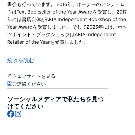
書会も行っています。 2016年、オーナーのアンナ・ロ
ウはText Bookseller of the Year Awardを受賞し、2017
年には書店自体がABIA Independent Bookshop of the
Year Awardを受賞しました。 そして2025年には、ポッ
ツポイント・ブックショップはABIA Independent
Retailer of the Yearを受賞しました。
ポッツポイント・ブックショップは2004年の創業以
来、ポッツポイント、エリザベスベイ、そして周辺地域
続きを読む
のコミュニティにサービスを提供してきました。何より
もまず、お客様が次の最高の読書体験を見つけるお手伝
ウェブサイトを見る
いをすることに尽力する、地域密着型の書店です。店内
ご連絡ください
には、小説、伝記、美術、デザイン、料理本、歴史書、
児童書など、厳選された書籍が揃っています。
ソーシャルメディアで私たちを見つ
毎週金曜日には、未就学児向けの読み聞かせ会を開催し
けてください
Facebook
Instagram
ているほか、定期的に著者イベントや、月に2回開催さ
れる読書会も行っています。
2016年、オーナーのアンナ・ロウはText Bookseller of