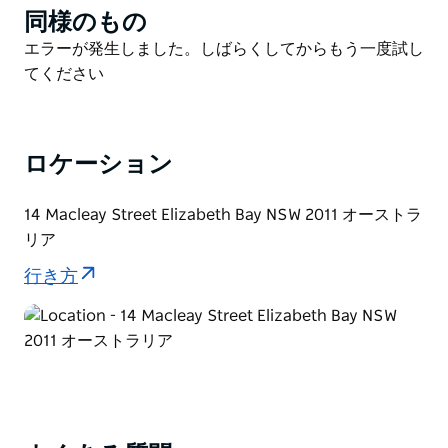
the Year Awardを受賞し、2017年には書店自体がABIA
同様のもの
Product
Independent Bookshop of the Year Awardを受賞しま
List
Product
エラーが発生しました。しばらくしてからもう一度試し
した。
List
てください
そして2025年には、ポッツポイント・ブックショップ
はABIA Independent Retailer of the Yearを受賞しまし
た。
ロケーション
14 Macleay Street Elizabeth Bay NSW 2011 オーストラ
リア
行き方