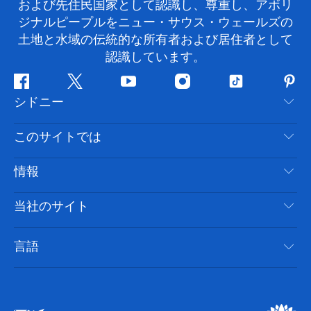
および先住民国家として認識し、尊重し、アボリ
ジナルピープルをニュー・サウス・ウェールズの
土地と水域の伝統的な所有者および居住者として
認識しています。
フ
ツ
ユ
イ
テ
ピ
シドニー
ェ
イ
ー
ン
ィ
ン
イ
ッ
チ
ス
ッ
タ
お問い合わせ
このサイトでは
ス
タ
ュ
タ
ク
レ
免責事項
ブ
ー
ー
グ
ト
ス
目的地
情報
ッ
ブ
ラ
ッ
ト
プライバシー
やるべきこと
ク
ム
ク
旅行情報
当社のサイト
クッキーに関する通知
ニューサウスウェールズ州のロードトリップ
アクセシブルシドニー
利用規約
VisitNSW.com
イベント
言語
ビジネスを登録する
デスティネーション・ニュー・サウス・ウェールズコー
宿泊施設
NSWでのビジネス
ポレート
ニューサウスウェールズ州の教育
ビジネスイベント NSW