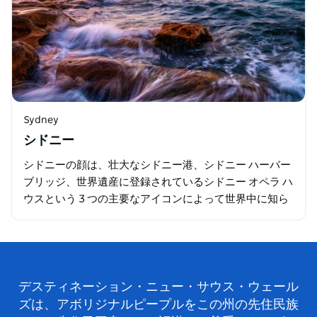
Sydney
シドニー
シドニーの顔は、壮大なシドニー港、シドニー ハーバー
ブリッジ、世界遺産に登録されているシドニー オペラ ハ
ウスという 3 つの主要なアイコンによって世界中に知ら
れています。フェリーに乗って街の自然の美しさを堪能
したり…
デスティネーション・ニュー・サウス・ウェール
ズは、アボリジナルピープルをこの州の先住民族