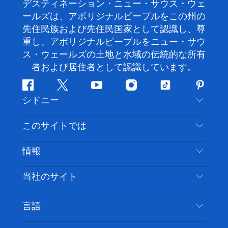
デスティネーション・ニュー・サウス・ウェ
ールズは、アボリジナルピープルをこの州の
先住民族および先住民国家として認識し、尊
重し、アボリジナルピープルをニュー・サウ
ス・ウェールズの土地と水域の伝統的な所有
者および居住者として認識しています。
フ
ツ
ユ
イ
テ
ピ
シドニー
ェ
イ
ー
ン
ィ
ン
イ
ッ
チ
ス
ッ
タ
お問い合わせ
このサイトでは
ス
タ
ュ
タ
ク
レ
免責事項
ブ
ー
ー
グ
ト
ス
目的地
情報
ッ
ブ
ラ
ッ
ト
プライバシー
やるべきこと
ク
ム
ク
旅行情報
当社のサイト
クッキーに関する通知
ニューサウスウェールズ州のロードトリップ
アクセシブルシドニー
利用規約
VisitNSW.com
イベント
言語
ビジネスを登録する
デスティネーション・ニュー・サウス・ウェール
宿泊施設