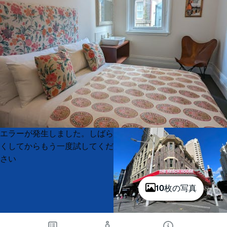
Product
Product
エラーが発生しました。しばら
List
List
くしてからもう一度試してくだ
さい
10枚の写真