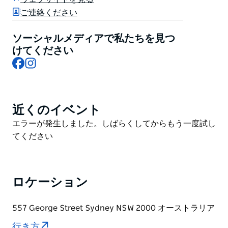
群。セントラル駅とダーリングハーバーから徒歩圏内と
ご連絡ください
いう、シティステイに最適なロケーションです。
ソーシャルメディアで私たちを見つ
けてください
Facebook
Instagram
近くのイベント
Product
List
Product
エラーが発生しました。しばらくしてからもう一度試し
List
てください
ロケーション
557 George Street Sydney NSW 2000 オーストラリア
行き方