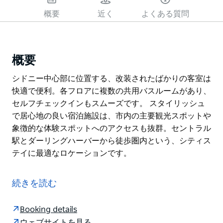
概要
近く
よくある質問
概要
シドニー中心部に位置する、改装されたばかりの客室は
快適で便利。各フロアに複数の共用バスルームがあり、
セルフチェックインもスムーズです。 スタイリッシュ
で居心地の良い宿泊施設は、市内の主要観光スポットや
象徴的な体験スポットへのアクセスも抜群。セントラル
駅とダーリングハーバーから徒歩圏内という、シティス
テイに最適なロケーションです。
シドニー中心部に位置する、改装されたばかりの客室は
快適で便利。各フロアに複数の共用バスルームがあり、
続きを読む
セルフチェックインもスムーズです。
スタイリッシュで居心地の良い宿泊施設は、市内の主要
Booking details
観光スポットや象徴的な体験スポットへのアクセスも抜
ウェブサイトを見る