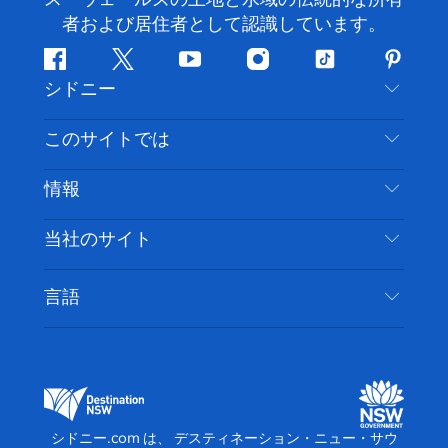
者および居住者として認識しています。
フ
ツ
ユ
イ
テ
ピ
シドニー
ェ
イ
ー
ン
ィ
ン
イ
ッ
チ
ス
ッ
タ
お問い合わせ
このサイトでは
ス
タ
ュ
タ
ク
レ
免責事項
ブ
ー
ー
グ
ト
ス
目的地
情報
ッ
ブ
ラ
ッ
ト
プライバシー
やるべきこと
ク
ム
ク
旅行情報
当社のサイト
クッキーに関する通知
ニューサウスウェールズ州のロードトリップ
アクセシブルシドニー
利用規約
VisitNSW.com
イベント
言語
ビジネスを登録する
デスティネーション・ニュー・サウス・ウェール
宿泊施設
NSWでのビジネス
ズコーポレート
ニューサウスウェールズ州の教育
ビジネスイベント NSW
デスティネーション・ニュー・サウス・ウェール
シドニー.com は、 デスティネーション・ニュー・サウ
ズメディアセンター