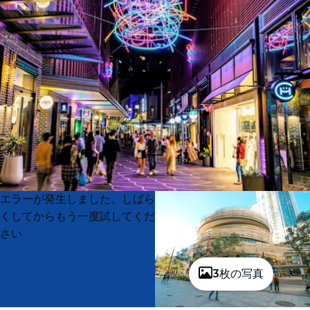
Product
Product
エラーが発生しました。しばら
List
List
くしてからもう一度試してくだ
さい
3枚の写真