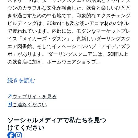
ストリートは、ダーリングスクエアの活気とチャイナタ
ウンのカラフルな文化が融合した、飲食と楽しいひとと
きを過ごすための中心地です。印象的なエクスチェンジ
ビルディングは、20kmにも及ぶ淡いアコヤ材のパネル
で覆われています。内部には、モダンなマーケットプレ
イス「メイカーズ・ダズン」、真新しいダーリングスク
エア図書館、そしてイノベーションハブ「アイデアズラ
ボ」があります。 ダーリングスクエアには、50軒以上
の飲食店に加え、ホームウェアショップ…
暮らし方、繋がり方、リラックスの仕方、仕事の仕方、
遊び方など、あらゆる面で斬新なアイデアが詰まった新
続きを読む
しい都市型エリア、ダーリングスクエア。ウルティモ、
ダーリングハーバー、ヘイマーケットを結ぶこのエリア
ウェブサイトを見る
は、革新的な食、ファッション、文化、そして体験が融
ご連絡ください
合した遊び場です。
ダーリングスクエアは、3つの個性的なエリアで構成さ
ソーシャルメディアで私たちを見つ
れています。スチームミルレーンは、軽食から斬新な料
けてください
Facebook
Instagram
理、ヘルシーなランチまで、レストランやバーが軒を連