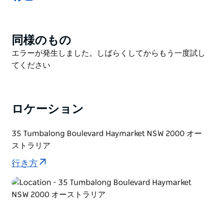
ねるミニストリート。リトルヘイストリートは、ダーリ
ングスクエアの活気とチャイナタウンのカラフルな文化
が融合した、飲食と楽しいひとときを過ごすための中心
同様のもの
Product
地です。印象的なエクスチェンジビルディングは、
List
Product
エラーが発生しました。しばらくしてからもう一度試し
20kmにも及ぶ淡いアコヤ材のパネルで覆われていま
List
てください
す。内部には、モダンなマーケットプレイス「メイカー
ズ・ダズン」、真新しいダーリングスクエア図書館、そ
してイノベーションハブ「アイデアズラボ」がありま
す。
ロケーション
ダーリングスクエアには、50軒以上の飲食店に加え、
ホームウェアショップ、スパ、ビューティーサロン、美
35 Tumbalong Boulevard Haymarket NSW 2000 オー
容院、生活必需品店などが揃っています。
ストラリア
行き方