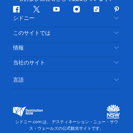
フ
ツ
ユ
イ
テ
ピ
シドニー
ェ
イ
ー
ン
ィ
ン
イ
ッ
チ
ス
ッ
タ
お問い合わせ
このサイトでは
ス
タ
ュ
タ
ク
レ
免責事項
ブ
ー
ー
グ
ト
ス
目的地
情報
ッ
ブ
ラ
ッ
ト
プライバシー
やるべきこと
ク
ム
ク
旅行情報
当社のサイト
クッキーに関する通知
ニューサウスウェールズ州のロードトリップ
アクセシブルシドニー
利用規約
VisitNSW.com
イベント
言語
ビジネスを登録する
デスティネーション・ニュー・サウス・ウェール
宿泊施設
NSWでのビジネス
ズコーポレート
ニューサウスウェールズ州の教育
ビジネスイベント NSW
デスティネーション・ニュー・サウス・ウェール
シドニー.com は、 デスティネーション・ニュー・サウ
ズメディアセンター
ス・ウェールズの公式観光サイトです。