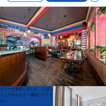
Product
Product
エラーが発生しました。しばら
List
List
くしてからもう一度試してくだ
さい