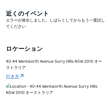
シドニー・オペラハウス、ザ・ロックス・プレシンク
ト、植物園、チャイナタウン、ダーリング・ハーバーな
近くのイベント
Product
ど、シドニーを象徴する多くの観光スポットへも徒歩圏
List
Product
エラーが発生しました。しばらくしてからもう一度試し
内です。
List
てください
ロケーション
40-44 Wentworth Avenue Surry Hills NSW 2010 オー
ストラリア
行き方