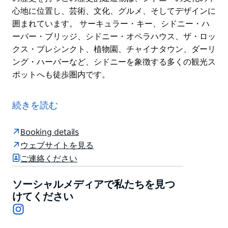
心地に位置し、芸術、文化、グルメ、そしてデザインに
囲まれています。 サーキュラー・キー、シドニー・ハ
ーバー・ブリッジ、シドニー・オペラハウス、ザ・ロッ
クス・プレシンクト、植物園、チャイナタウン、ダーリ
ング・ハーバーなど、シドニーを象徴する多くの観光ス
ポットへも徒歩圏内です。
アセンド・コレクション™ホテルのホテル・ハリーは、
ライブミュージックやエンターテイメントを特徴とする
続きを読む
古き良きキューバの魅力と活気あふれるキューバの風味
をお客様にご提供しています。
Booking details
この歴史的な建物は、100年以上の歴史を持つ建築様式
ウェブサイトを見る
と、居心地の良いスピークイージーの雰囲気、そしてフ
ご連絡ください
レンドリーで多言語対応のカスタマーサービスが融合し
ています。100年以上の歴史を持つこの歴史的建造物
ソーシャルメディアで私たちを見つ
は、シドニーの文化の中心地に位置し、芸術、文化、グ
けてください
ルメ、そしてデザインに囲まれています。
Instagram
サーキュラー・キー、シドニー・ハーバー・ブリッジ、