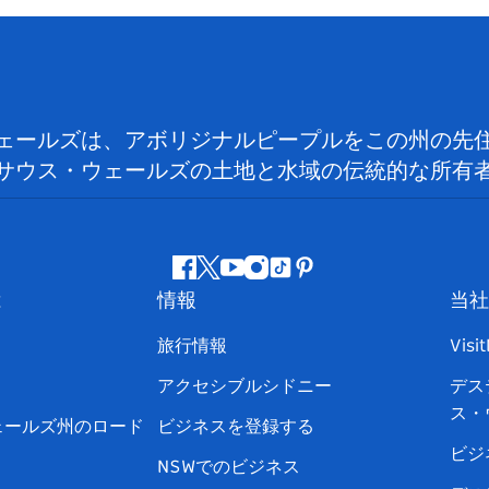
ェールズは、アボリジナルピープルをこの州の先
サウス・ウェールズの土地と水域の伝統的な所有
フ
ツ
ユ
イ
テ
ピ
は
情報
当社
ェ
イ
ー
ン
ィ
ン
イ
ッ
チ
ス
ッ
タ
旅行情報
Visi
ス
タ
ュ
タ
ク
レ
アクセシブルシドニー
デス
ブ
ー
ー
グ
ト
ス
ス・
ッ
ブ
ラ
ッ
ト
ェールズ州のロード
ビジネスを登録する
ク
ム
ク
ビジ
NSWでのビジネス