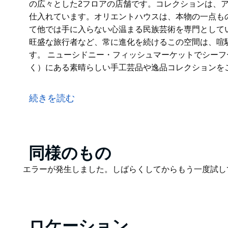
の広々とした2フロアの店舗です。コレクションは、
仕入れています。オリエントハウスは、本物の一点も
て他では手に入らない心温まる民族芸術を専門として
旺盛な旅行者など、常に進化を続けるこの空間は、喧
す。 ニューシドニー・フィッシュマーケットでシーフ
く）にある素晴らしい手工芸品や逸品コレクションを
シドニーのライフスタイルストアで、世界中の装飾品
フィッシュマーケットと活気あふれるブラックワットル
続きを読む
ります。
オリエントハウスは、グリーブの中心部に位置する、息
した2フロアの店舗です。コレクションは、アフリカ
います。オリエントハウスは、本物の一点ものの家具
Product
同様のもの
手に入らない心温まる民族芸術を専門としています。
List
Product
エラーが発生しました。しばらくしてからもう一度試し
主婦、インテリアデザイナー、好奇心旺盛な旅行者な
List
て静かなひとときを過ごせる場所です。
ニューシドニー・フィッシュマーケットでシーフード
ロケーション
ある素晴らしい手工芸品や逸品コレクションをご覧く