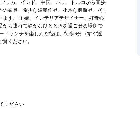
アフリカ、インド、中国、バリ、トルコから直接
のの家具、希少な建築作品、小さな装飾品、そし
います。 主婦、インテリアデザイナー、好奇心
騒から逃れて静かなひとときを過ごせる場所で
ードランチを楽しんだ後は、徒歩3分（すぐ近
ご覧ください。
や民族の宝物をご覧ください。新しいシドニー・
湾の海岸線からわずか300メートルの距離にあ
を呑むほど美しい1,200平方メートルの広々と
、インド、中国、バリ、トルコから直接仕入れて
、希少な建築作品、小さな装飾品、そして他では
てください
ど、常に進化を続けるこの空間は、喧騒から逃れ
ランチを楽しんだ後は、徒歩3分（すぐ近く）に
ださい。