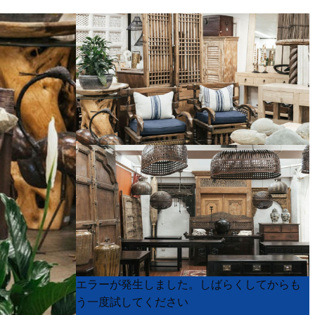
Product
Product
エラーが発生しました。しばらくしてからも
List
List
う一度試してください