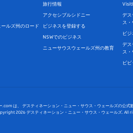
イ
ッ
チ
ス
ッ
タ
旅行情報
Visi
ス
タ
ュ
タ
ク
レ
アクセシブルシドニー
デス
ブ
ー
ー
グ
ト
ス
ス・
ッ
ブ
ラ
ッ
ト
ェールズ州のロード
ビジネスを登録する
ク
ム
ク
ビジ
NSWでのビジネス
デス
ニューサウスウェールズ州の教育
ス・
ビビ
ー.com は、 デスティネーション・ニュー・サウス・ウェールズの公式
pyright
2026
デスティネーション・ニュー・サウス・ウェールズ. All rights