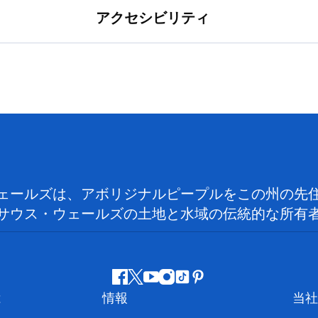
アクセシビリティ
ェールズは、アボリジナルピープルをこの州の先
サウス・ウェールズの土地と水域の伝統的な所有
フ
ツ
ユ
イ
テ
ピ
は
情報
当社
ェ
イ
ー
ン
ィ
ン