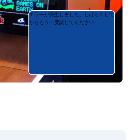
Product
Product
エラーが発生しました。しばらくして
List
List
からもう一度試してください