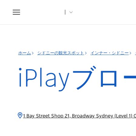
Toggle
navigation
ホーム
シドニーの観光スポット
インナー・シドニー
iPlayブ
1 Bay Street Shop 21, Broadway Sydney (Lev