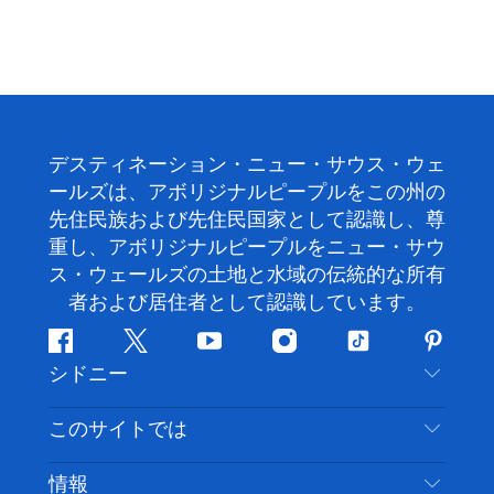
デスティネーション・ニュー・サウス・ウェ
ールズは、アボリジナルピープルをこの州の
先住民族および先住民国家として認識し、尊
重し、アボリジナルピープルをニュー・サウ
ス・ウェールズの土地と水域の伝統的な所有
者および居住者として認識しています。
フ
ツ
ユ
イ
テ
ピ
シドニー
ェ
イ
ー
ン
ィ
ン
イ
ッ
チ
ス
ッ
タ
お問い合わせ
このサイトでは
ス
タ
ュ
タ
ク
レ
免責事項
ブ
ー
ー
グ
ト
ス
目的地
情報
ッ
ブ
ラ
ッ
ト