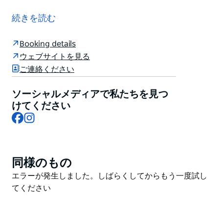
Qtopia Sydneyは、世界最大規模のクィアの歴史と文
化に関する博物館兼文化センターです。キャンパス内に
続きを読む
は4つの異なる建物があり、歴史的建造物として登録さ
れている旧ダーリングハースト警察署を拠点としていま
Booking details
す。
ウェブサイトを見る
2024年に開館したこのセンターは、HIV/AIDS、人権、
ご連絡ください
セクシュアリティとアイデンティティ、メディア表現、
先住民の物語という5つの主要テーマにわたる18の展示
ソーシャルメディアで私たちを見つ
を擁しています。また、2つのパフォーマンス会場を備
けてください
Facebook
Instagram
え、多彩なイベントやパフォーマンスプログラムを提供
しています。
同様のもの
Product
List
Product
エラーが発生しました。しばらくしてからもう一度試し
List
てください