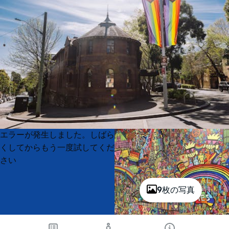
Product
Product
エラーが発生しました。しばら
List
List
くしてからもう一度試してくだ
さい
9枚の写真