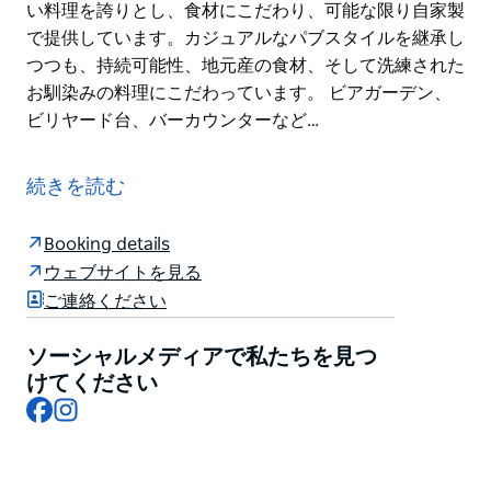
い料理を誇りとし、食材にこだわり、可能な限り自家製
で提供しています。カジュアルなパブスタイルを継承し
つつも、持続可能性、地元産の食材、そして洗練された
お馴染みの料理にこだわっています。 ビアガーデン、
ビリヤード台、バーカウンターなど…
The Erkoに足を踏み入れた瞬間から、個性豊かな階下
のバーでくつろぎのひとときをお過ごしいただけます。
続きを読む
アースキンビルの片隅にあるThe Erkoは、上質な料理
とドリンク、そしてご家族の集まりに最適なパブです。
Booking details
ゆったりとしたランチから深夜の一杯まで、あらゆるシ
ウェブサイトを見る
ーンでご利用いただけます。お子様連れやペット連れの
ご連絡ください
方も歓迎いたします。
The Erkoは、シドニー都心部でも屈指のコスパを誇る
ソーシャルメディアで私たちを見つ
パブスタイルの客室をご用意しています。快適なベッ
けてください
Facebook
Instagram
ド、薄型テレビ、デザイナーズアメニティなど、必要な
ものがすべて揃うよう、巧みにデザインされています。
ヘッドシェフは、最高の新鮮な食材を使った料理を心を