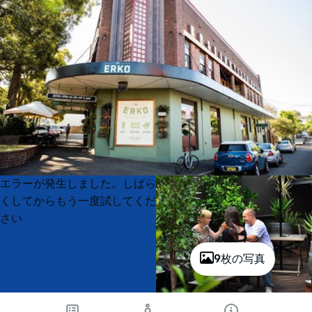
Product
Product
エラーが発生しました。しばら
List
List
くしてからもう一度試してくだ
さい
9枚の写真