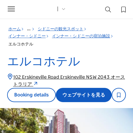
Toggle
navigation
ホーム
...
シドニーの観光スポット
インナー・シドニー
インナー・シドニーの宿泊施設
エルコホテル
エルコホテル
102 Erskineville Road Erskineville NSW 2043 オース
トラリア
Booking details
ウェブサイトを見る