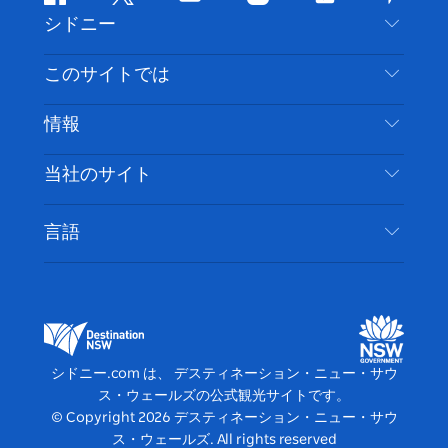
フ
ツ
ユ
イ
テ
ピ
シドニー
ェ
イ
ー
ン
ィ
ン
イ
ッ
チ
ス
ッ
タ
お問い合わせ
このサイトでは
ス
タ
ュ
タ
ク
レ
免責事項
ブ
ー
ー
グ
ト
ス
目的地
情報
ッ
ブ
ラ
ッ
ト
プライバシー
やるべきこと
ク
ム
ク
旅行情報
当社のサイト
クッキーに関する通知
ニューサウスウェールズ州のロードトリップ
アクセシブルシドニー
利用規約
VisitNSW.com
イベント
言語
ビジネスを登録する
デスティネーション・ニュー・サウス・ウェール
宿泊施設
NSWでのビジネス
ズコーポレート
ニューサウスウェールズ州の教育
ビジネスイベント NSW
デスティネーション・ニュー・サウス・ウェール
シドニー.com は、 デスティネーション・ニュー・サウ
ズメディアセンター
ス・ウェールズの公式観光サイトです。
ビビッド・シドニー
© Copyright
2026
デスティネーション・ニュー・サウ
ス・ウェールズ. All rights reserved