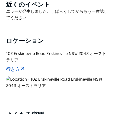
込めてご提供します。Erkoらしい料理を誇りとし、食
近くのイベント
Product
材にこだわり、可能な限り自家製で提供しています。カ
List
Product
エラーが発生しました。しばらくしてからもう一度試し
ジュアルなパブスタイルを継承しつつも、持続可能性、
List
てください
地元産の食材、そして洗練されたお馴染みの料理にこだ
わっています。
ビアガーデン、ビリヤード台、バーカウンターなど、お
ロケーション
好みに合わせて様々なビールとナチュラルワインをご用
意しております。
102 Erskineville Road Erskineville NSW 2043 オースト
エルコは、伝統とモダンなセンスが融合した美しいデザ
ラリア
インのパブです。
行き方