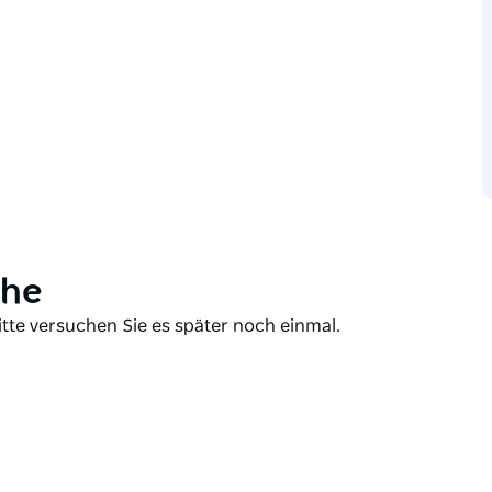
ene Haus liegt ideal am Hafen und bietet
verfügt über fünf Schlafzimmer, einen
zwei Grillplätze, zwei Küchen, einen internen
Hotel verwaltet.
ähe
itte versuchen Sie es später noch einmal.