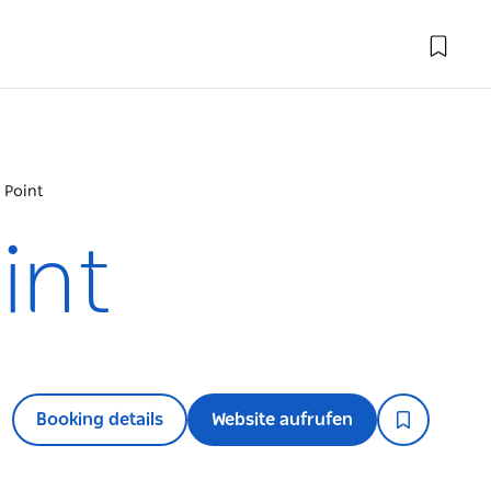
 Point
int
Booking details
Website aufrufen