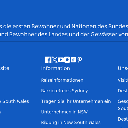
ls die ersten Bewohner und Nationen des Bundess
r und Bewohner des Landes und der Gewässer vo
Facebook
Twitter
YouTube
Instagram
TikTok
Pinterest
site
Information
Uns
Reiseinformationen
Visi
Barrierefreies Sydney
Dest
w South Wales
Tragen Sie Ihr Unternehmen ein
Gesc
Sout
n
Unternehmen in NSW
Dest
Bildung in New South Wales