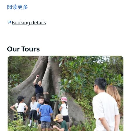
溯到科卡图岛动荡的囚犯时代。它从 1857 年运营到
阅读更多
1992 年，为澳大利亚的海事做出了重大贡献——在两次
世界大战之前、期间和之后。
Booking details
在这次旅行中，您将与导游一起参观主要地标——包括囚
犯建造的菲茨罗伊码头、大教堂般的涡轮机车间和萨瑟兰
码头——并了解造船厂在 135 年的时间里是如何演变
Our Tours
的。
但您不会只听到在这里建造、改装或修理的船只和潜艇。
不，我们还会向您介绍岛上标志性的"钢铁巨人"，并讲述
有趣而惊心动魄的故事！您将了解一只名叫特雷弗的可爱
虎皮鹦鹉、一次"有趣"的化石发现、一次大胆的武装抢
劫，以及不仅为更好的工人权利而战的工会主义者……而
且为造船厂的命运而战。
这次无障碍旅游仅在下岛进行，适合不同行动能力的游
客。