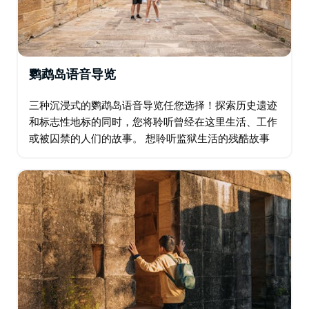
鹦鹉岛语音导览
三种沉浸式的鹦鹉岛语音导览任您选择！探索历史遗迹
和标志性地标的同时，您将聆听曾经在这里生活、工作
或被囚禁的人们的故事。 想聆听监狱生活的残酷故事
吗？"鹦鹉岛囚犯"语音导览定会让您爱不释手。想深入
了解这座岛屿的黄金航海时代吗？选择"如何造船…