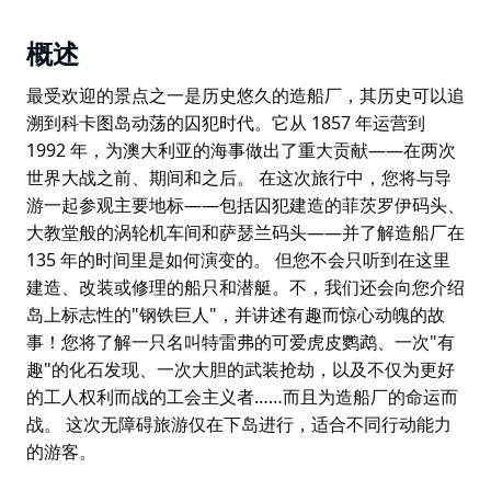
概述
最受欢迎的景点之一是历史悠久的造船厂，其历史可以追
溯到科卡图岛动荡的囚犯时代。它从 1857 年运营到
1992 年，为澳大利亚的海事做出了重大贡献——在两次
世界大战之前、期间和之后。 在这次旅行中，您将与导
游一起参观主要地标——包括囚犯建造的菲茨罗伊码头、
大教堂般的涡轮机车间和萨瑟兰码头——并了解造船厂在
135 年的时间里是如何演变的。 但您不会只听到在这里
建造、改装或修理的船只和潜艇。不，我们还会向您介绍
岛上标志性的"钢铁巨人"，并讲述有趣而惊心动魄的故
事！您将了解一只名叫特雷弗的可爱虎皮鹦鹉、一次"有
趣"的化石发现、一次大胆的武装抢劫，以及不仅为更好
的工人权利而战的工会主义者……而且为造船厂的命运而
战。 这次无障碍旅游仅在下岛进行，适合不同行动能力
的游客。
最受欢迎的景点之一是历史悠久的造船厂，其历史可以追