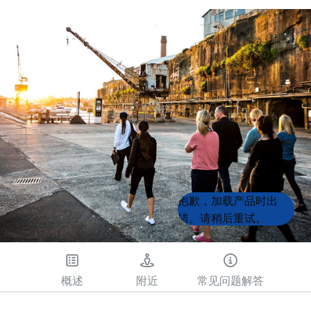
Product
Product
抱歉，加载产品时出
List
List
错。请稍后重试。
概述
附近
常见问题解答