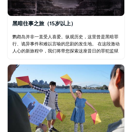
黑暗往事之旅（15岁以上）
鹦鹉岛并非一直受人喜爱。纵观历史，这里曾是黑暗罪
行、诡异事件和难以言喻的悲剧的发生地。 在这段激动
人心的新旅程中，我们将带您探索这座昔日的罪犯监狱
和船坞，揭开岛屿不为人知的真相。您将被那些不幸遭
遇、船上疯子的故事……