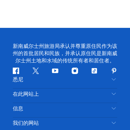
新南威尔士州旅游局承认并尊重原住民作为该
州的首批居民和民族，并承认原住民是新南威
尔士州土地和水域的传统所有者和居住者。
Facebook
叽
YouTube
Instagram
抖
Pintere
悉尼
叽
音
喳
联系我们
在此网站上
喳
免责声明
目的地
信息
隐私
推荐活动
旅行信息
Cookie 通知
我们的网站
新南威尔士州公路旅行