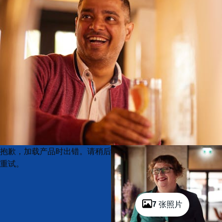
Product
Product
抱歉，加载产品时出错。请稍后
List
List
重试。
7 张照片