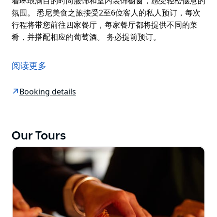
着琳琅满目的时尚服饰和室内装饰橱窗，感受轻松惬意的
氛围。 悉尼美食之旅接受2至6位客人的私人预订，每次
行程将带您前往四家餐厅，每家餐厅都将提供不同的菜
肴，并搭配相应的葡萄酒。 务必提前预订。
他们的美食之旅从萨里山皇冠街的El Primo Sanchez餐
厅开始，这里以正宗的玛格丽塔鸡尾酒而闻名！菜单简洁
阅读更多
明了，与精心调制的饮品相得益彰。餐厅坐落在绿树成荫
的街道上，街道两旁是装饰精美的维多利亚式露台。在悉
Booking details
尼内城区的这一区域，您可以品尝到意大利、西班牙和地
中海风味的美食，选择丰富多样。
该区域的主要街道商业和住宅建筑交错林立。优雅修复的
Our Tours
酒吧与时尚的街边咖啡馆和拥有隐秘葱郁庭院的餐厅比邻
而立。这里深受创意人士和当地居民的喜爱，他们在这里
享用早餐、午餐和晚餐，总能发现新的特色菜或鸡尾酒。
漫步在皇冠街，欣赏着琳琅满目的时尚服饰和室内装饰橱
窗，感受轻松惬意的氛围。
悉尼美食之旅接受2至6位客人的私人预订，每次行程将
带您前往四家餐厅，每家餐厅都将提供不同的菜肴，并搭