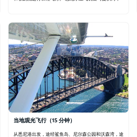
出发点，分别从悉尼港的玫瑰湾和棕榈滩北部基地巴伦
乔伊出发，共计30分钟的观光飞行。…
当地观光飞行（15 分钟）
从悉尼港出发，途经鲨鱼岛、尼尔森公园和沃森湾，途