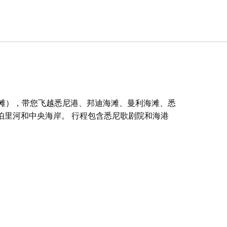
榈滩），带您飞越悉尼港、邦迪海滩、曼利海滩、悉
伯里河和中央海岸。 行程包含悉尼歌剧院和海港
榈滩），带您飞越悉尼港、邦迪海滩、曼利海滩、悉
伯里河和中央海岸。
您的出发地。