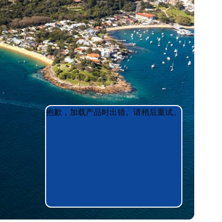
Product
Product
抱歉，加载产品时出错。请稍后重试。
List
List