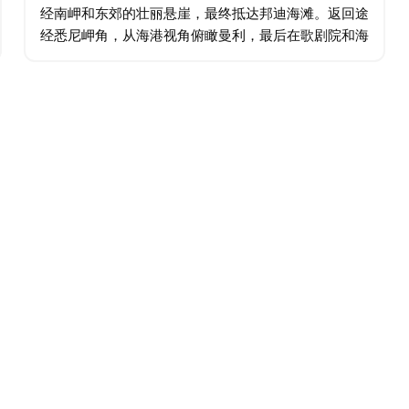
经南岬和东郊的壮丽悬崖，最终抵达邦迪海滩。返回途
经悉尼岬角，从海港视角俯瞰曼利，最后在歌剧院和海
港大桥以8字形结束飞行，最后返回玫瑰湾。 这趟观景
飞行大约需要25分钟，其中15分钟将在空中停留。 …