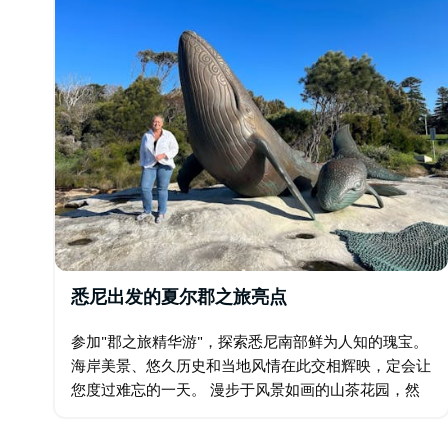
足客户的需求。享受当地特产、精品酒庄以及创造有趣
悉尼出发的夏尔郡之旅亮点
参加"郡之旅精华游"，探索悉尼南部鲜为人知的瑰宝。
海岸美景、悠久历史和当地风情在此交相辉映，定会让
您度过难忘的一天。 漫步于风景如画的山茶花园，然
后在翡翠茶馆 (Jade Teahouse) 享用现泡的茶或咖啡，
搭配温暖的司康饼、果酱和奶油。…