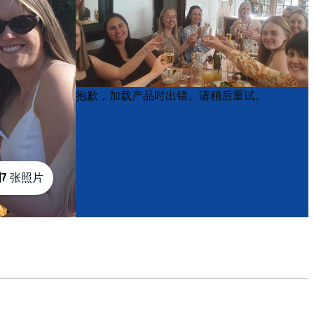
Product
Product
抱歉，加载产品时出错。请稍后重试。
List
List
7 张照片