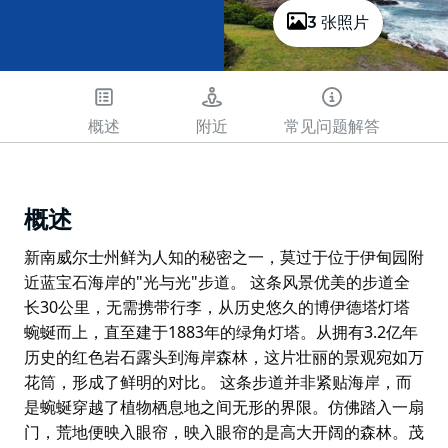
3 张照片
概述
附近
常见问题解答
概述
新南威尔士州鲜为人知的秘密之一，莫过于位于伊甸园附
近蓝宝石海岸的"光与光"步道。 这条风景优美的步道全
长30公里，无需携带行李，从历史悠久的博伊德塔灯塔
蜿蜒而上，直至建于1883年的绿角灯塔。从拥有3.2亿年
历史的红色岩石露头到海岸森林，这片壮丽的景观宛如万
花筒，形成了鲜明的对比。 这条步道并非紧贴海岸，而
是蜿蜒穿越了植物栖息地之间无形的界限。仿佛踏入一扇
门，荒地便映入眼帘，映入眼帘的是高大开阔的森林。茂