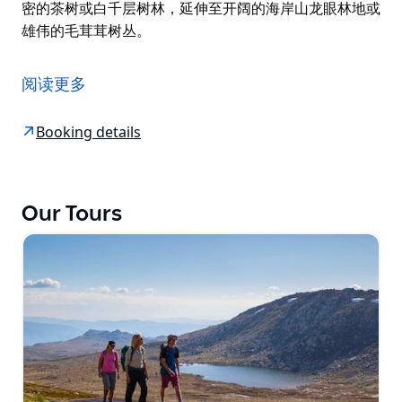
密的茶树或白千层树林，延伸至开阔的海岸山龙眼林地或
雄伟的毛茸茸树丛。
新南威尔士州鲜为人知的秘密之一，莫过于位于伊甸园附
近蓝宝石海岸的"光与光"步道。
阅读更多
这条风景优美的步道全长30公里，无需携带行李，从历
史悠久的博伊德塔灯塔蜿蜒而上，直至建于1883年的绿
Booking details
角灯塔。从拥有3.2亿年历史的红色岩石露头到海岸森
林，这片壮丽的景观宛如万花筒，形成了鲜明的对比。
这条步道并非紧贴海岸，而是蜿蜒穿越了植物栖息地之间
Our Tours
无形的界限。仿佛踏入一扇门，荒地便映入眼帘，映入眼
帘的是高大开阔的森林。茂密的茶树或白千层树林，延伸
至开阔的海岸山龙眼林地或雄伟的毛茸茸树丛。