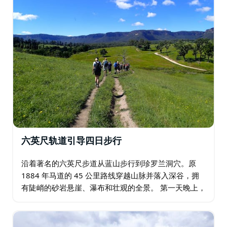
六英尺轨道引导四日步行
沿着著名的六英尺步道从蓝山步行到珍罗兰洞穴。原
1884 年马道的 45 公里路线穿越山脉并落入深谷，拥
有陡峭的砂岩悬崖、瀑布和壮观的全景。 第一天晚上，
您将在风景如画的考克斯河旁边的生态小屋过夜，那里
有开阔的甲板和位于丛林中的基本共享住宿…