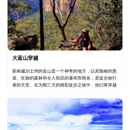
大蓝山穿越
新南威尔士州的蓝山是一个神奇的地方，以其险峻的悬
崖、壮丽的森林和令人惊叹的瀑布而闻名，是徒步旅行
者的天堂。在为期三天的精彩徒步之旅中，他们将穿越
雄伟的蓝山，从布莱克希思到温特沃斯瀑布，沿途欣赏
最壮观的步道。 探索大峡谷郁郁葱葱的蕨类植物沟壑…