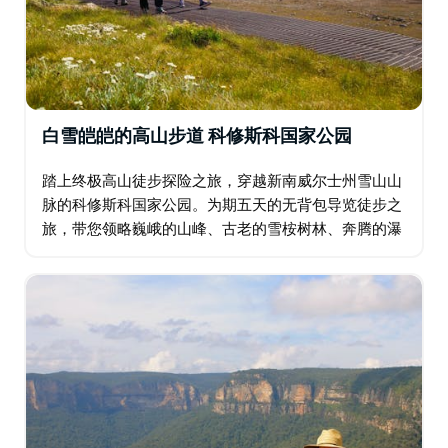
白雪皑皑的高山步道 科修斯科国家公园
踏上终极高山徒步探险之旅，穿越新南威尔士州雪山山
脉的科修斯科国家公园。为期五天的无背包导览徒步之
旅，带您领略巍峨的山峰、古老的雪桉树林、奔腾的瀑
布，以及春夏季节野花盛开的广阔高山草甸。 雪山以冬
季滑雪而闻名，而在温暖的月份，这里则摇身一变…