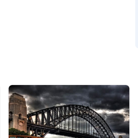
是最暴力街区的隐秘和谜团。
道，重温悉尼最臭名昭著的街区的足迹。
善恶之间的平衡就如同刀锋上最锋利的刀刃。
事件和地点。