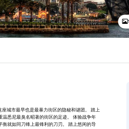
这座城市最早也是最暴力街区的隐秘和谜团。 踏上
重温悉尼最臭名昭著的街区的足迹。 体验战争年
平衡就如同刀锋上最锋利的刀刃。 踏上悠闲的导