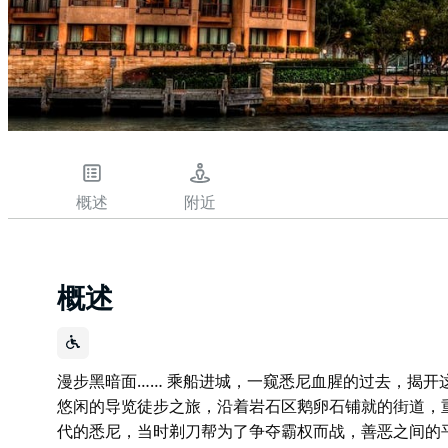
概述
附近
概述
漫步黑暗面…… 乘船进城，一窥悉尼血腥的过去，揭开
悠闲的导览徒步之旅，沿着岩石区鹅卵石铺就的街道，
代的悉尼，当时剃刀帮为了争夺霸权而战，善恶之间的