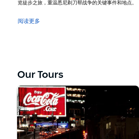
览徒步之旅，重温悉尼剃刀帮战争的关键事件和地点。
漫步黑暗面……
乘船进城，一窥悉尼血腥的过去，揭开这座城市最早也
阅读更多
踏上悠闲的导览徒步之旅，沿着岩石区鹅卵石铺就的街
体验战争年代的悉尼，当时剃刀帮为了争夺霸权而战，
踏上悠闲的导览徒步之旅，重温悉尼剃刀帮战争的关键
Our Tours