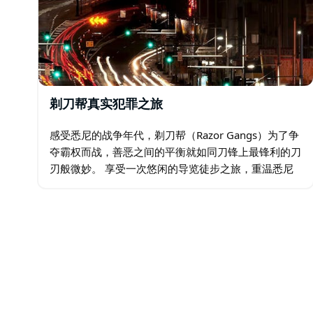
剃刀帮真实犯罪之旅
感受悉尼的战争年代，剃刀帮（Razor Gangs）为了争
夺霸权而战，善恶之间的平衡就如同刀锋上最锋利的刀
刃般微妙。 享受一次悠闲的导览徒步之旅，重温悉尼
剃刀帮战争的关键事件和地点。 揭开帷幕，展现悉尼
喧嚣的20世纪20年代和30年代最臭名昭著…