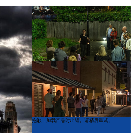
Product
Product
抱歉，加载产品时出错。请稍后重试。
List
List