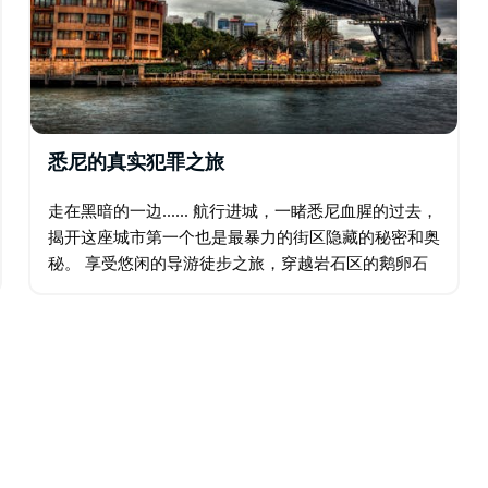
悉尼的真实犯罪之旅
走在黑暗的一边...... 航行进城，一睹悉尼血腥的过去，
揭开这座城市第一个也是最暴力的街区隐藏的秘密和奥
秘。 享受悠闲的导游徒步之旅，穿越岩石区的鹅卵石
街道，追溯悉尼最臭名昭著的脚步。 回到最麻烦的时
代，那个帮派横行、致命的铅中毒…