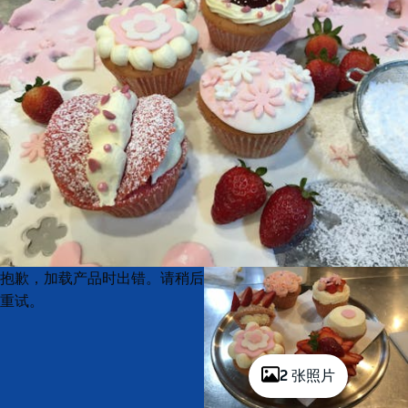
Product
Product
抱歉，加载产品时出错。请稍后
List
List
重试。
2 张照片