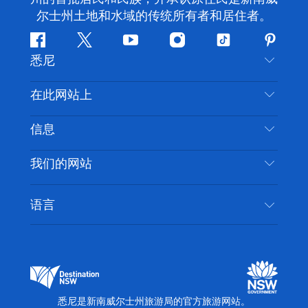
尔士州土地和水域的传统所有者和居住者。
Facebook
叽
YouTube
Instagram
抖
Pintere
悉尼
叽
音
喳
联系我们
在此网站上
喳
免责声明
目的地
信息
隐私
推荐活动
旅行信息
Cookie 通知
我们的网站
新南威尔士州公路旅行
无障碍悉尼
使用条款
VisitNSW.com
活动
语言
列出您的业务
新南威尔士州旅游局企业网站
住宿
新南威尔士州的商业
新南威尔士州商务活动
新南威尔士州的教育
新南威尔士州旅游局媒体中心
缤纷悉尼灯光音乐节
悉尼是新南威尔士州旅游局的官方旅游网站。