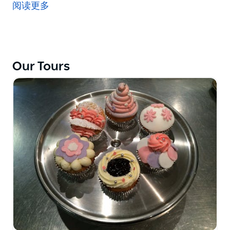
有创意的烘焙课程。
阅读更多
孩子们可以选择 Classic Vanilla 或 Chocoholic Cupcake
或 Cakepops 课程，或者在 Biscuits 和 Chocolate
Crackles 课程中学习面团制作、姜饼人、饼干形状和巧
克力脆皮。
Our Tours
Sconery 将为孩子们提供围裙、水和棒棒糖。所有孩子
都将在厨房随时受到监督。但是，他们确实鼓励父母一起
来，这样他们也可以与孩子分享这种经历。
课程结束时，孩子们都会带着他们的美味佳肴离开！
最少六个孩子。