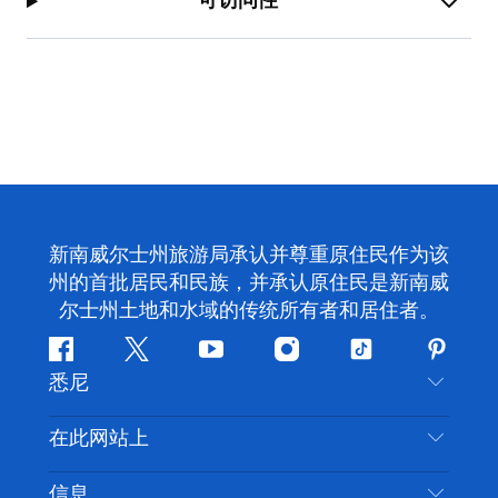
可访问性
新南威尔士州旅游局承认并尊重原住民作为该
州的首批居民和民族，并承认原住民是新南威
尔士州土地和水域的传统所有者和居住者。
Facebook
叽
YouTube
Instagram
抖
Pintere
悉尼
叽
音
喳
联系我们
在此网站上
喳
免责声明
目的地
信息