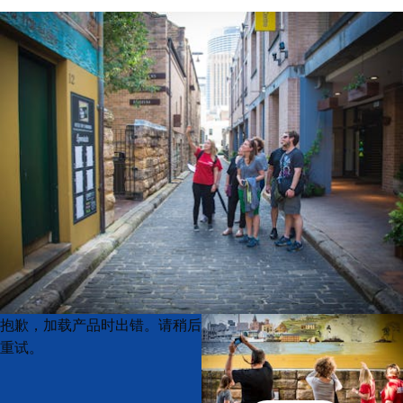
Product
Product
抱歉，加载产品时出错。请稍后
List
List
重试。