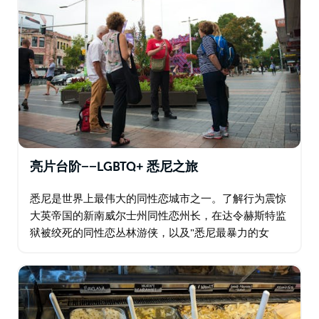
亮片台阶——LGBTQ+ 悉尼之旅
悉尼是世界上最伟大的同性恋城市之一。了解行为震惊
大英帝国的新南威尔士州同性恋州长，在达令赫斯特监
狱被绞死的同性恋丛林游侠，以及"悉尼最暴力的女
人"，一个在手提包中携带指节套并偷走男性的强硬女
同性恋罪犯歹徒的女朋友。 从海德公园军营出发…