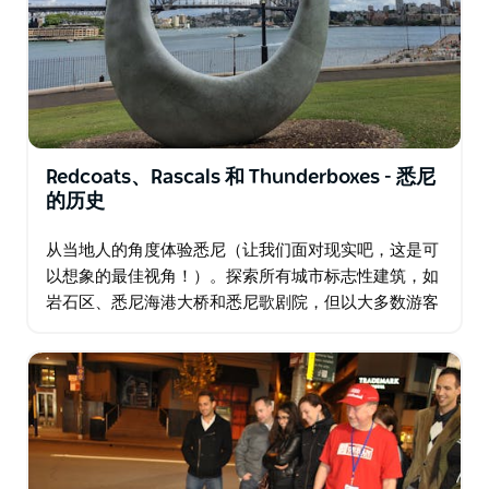
Redcoats、Rascals 和 Thunderboxes - 悉尼
的历史
从当地人的角度体验悉尼（让我们面对现实吧，这是可
以想象的最佳视角！）。探索所有城市标志性建筑，如
岩石区、悉尼海港大桥和悉尼歌剧院，但以大多数游客
不具备的方式探索它们。他们在这次悉尼徒步旅行中走
最少的路径，蜿蜒穿过这座迷人城市动荡的历史，进入
现代…