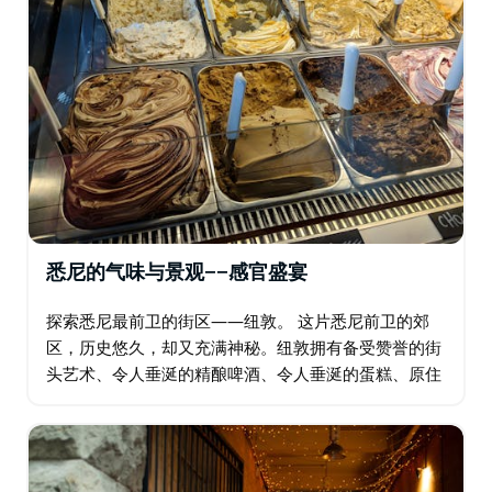
悉尼的气味与景观——感官盛宴
探索悉尼最前卫的街区——纽敦。 这片悉尼前卫的郊
区，历史悠久，却又充满神秘。纽敦拥有备受赞誉的街
头艺术、令人垂涎的精酿啤酒、令人垂涎的蛋糕、原住
民文物、精美的手工艺品，以及令人惊艳、屡获殊荣的
意式冰淇淋，一切尽在纽敦——只要你知道去哪里！…