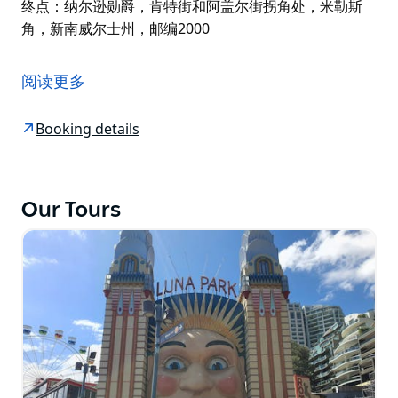
终点：纳尔逊勋爵，肯特街和阿盖尔街拐角处，米勒斯
角，新南威尔士州，邮编2000
探索悉尼最古老的街区。
重温朗姆酒曾是货币的神奇时代，悉尼岩石区的港湾区盛
阅读更多
产朗姆酒。在当地酒客的自然栖息地观察他们，与他们一
起沐浴，了解朗姆酒为何值得为之反抗……无论过去还是
Booking details
现在。
成为悉尼最古老的街区——岩石区的内行人。在五家独特
的当地酒吧之间穿梭，聆听引人入胜的历史故事。从不同
Our Tours
的视角欣赏悉尼的景色。尽情享用几杯当地精酿啤酒。
集合地点：战争财富酒店外，乔治街137号，新南威尔士
州岩石区，邮编2000
终点：纳尔逊勋爵，肯特街和阿盖尔街拐角处，米勒斯
角，新南威尔士州，邮编2000