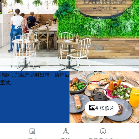
Product
Product
抱歉，加载产品时出错。请稍后
List
List
重试。
4 张照片