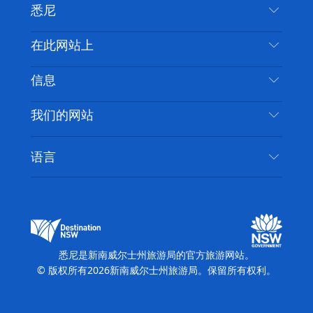
悉尼
叽
音
喳
联系我们
在此网站上
喳
免责声明
目的地
信息
隐私
推荐活动
旅行信息
Cookie 通知
我们的网站
新南威尔士州公路旅行
无障碍悉尼
使用条款
VisitNSW.com
活动
语言
列出您的业务
新南威尔士州旅游局企业网站
住宿
新南威尔士州的商业
新南威尔士州商务活动
新南威尔士州的教育
新南威尔士州旅游局媒体中心
缤纷悉尼灯光音乐节
悉尼是新南威尔士州旅游局的官方旅游网站。
© 版权所有
2026
新南威尔士州旅游局。保留所有权利。