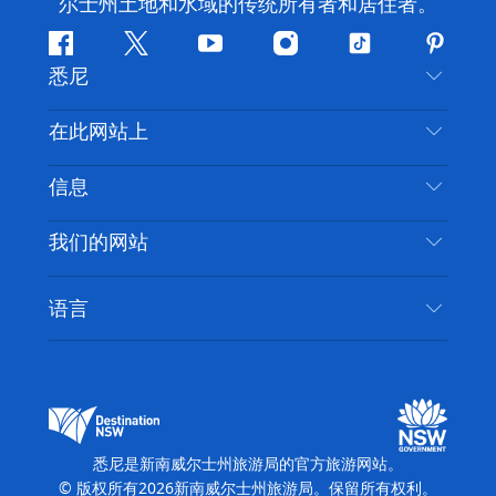
尔士州土地和水域的传统所有者和居住者。
Facebook
叽
YouTube
Instagram
抖
Pintere
悉尼
叽
音
喳
联系我们
在此网站上
喳
免责声明
目的地
信息
隐私
推荐活动
旅行信息
Cookie 通知
我们的网站
新南威尔士州公路旅行
无障碍悉尼
使用条款
VisitNSW.com
活动
语言
列出您的业务
新南威尔士州旅游局企业网站
住宿
新南威尔士州的商业
新南威尔士州商务活动
新南威尔士州的教育
新南威尔士州旅游局媒体中心
缤纷悉尼灯光音乐节
悉尼是新南威尔士州旅游局的官方旅游网站。
© 版权所有
2026
新南威尔士州旅游局。保留所有权利。