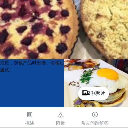
Product
Product
抱歉，加载产品时出错。请稍后
List
List
重试。
2 张照片
概述
附近
常见问题解答