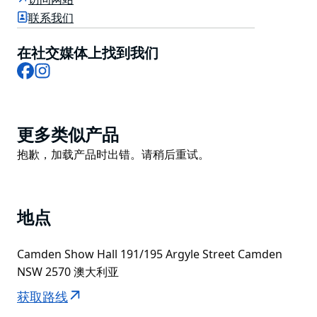
姆登市中心。
联系我们
在卡姆登音乐协会，表演艺术的力量能够团结、激励和提
在社交媒体上找到我们
升人们。无论您是经验丰富的表演者、幕后支持者，还是
Facebook
Instagram
仅仅热爱沉浸在现场戏剧魔力中的普通人，在卡姆登音乐
协会都能找到您的一席之地。
他们的旅程始于一个简单而深刻的使命：让卡姆登社区的
Product
每个人都能以可及的价格享受到专业品质的音乐剧，并享
更多类似产品
List
受包容性。从年轻的、充满抱负的明星到经验丰富的老
Product
抱歉，加载产品时出错。请稍后重试。
将，他们欢迎不同年龄、背景和技能水平的人士加入我
List
们，共同享受通过歌舞讲述故事的乐趣。
在 CMS，不仅仅是举办精彩的演出，还旨在培养归属
地点
感、创造力和友爱精神，让演出在谢幕后仍能长久回响。
Camden Show Hall 191/195 Argyle Street Camden
NSW 2570 澳大利亚
获取路线