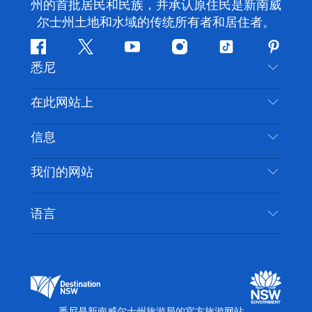
州的首批居民和民族，并承认原住民是新南威
尔士州土地和水域的传统所有者和居住者。
Facebook
叽
YouTube
Instagram
抖
Pintere
悉尼
叽
音
喳
联系我们
在此网站上
喳
免责声明
目的地
信息
隐私
推荐活动
旅行信息
Cookie 通知
我们的网站
新南威尔士州公路旅行
无障碍悉尼
使用条款
VisitNSW.com
活动
语言
列出您的业务
新南威尔士州旅游局企业网站
住宿
新南威尔士州的商业
新南威尔士州商务活动
新南威尔士州的教育
新南威尔士州旅游局媒体中心
缤纷悉尼灯光音乐节
悉尼是新南威尔士州旅游局的官方旅游网站。