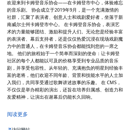
欢迎来到卡姆登音乐协会——在卡姆登市中心，体验难忘
的音乐剧。 协会成立于2019年9月，是一个充满激情的
社群，汇聚了表演者、创意人士和戏剧爱好者，坐落于新
南威尔士州卡姆登市中心。 在卡姆登音乐协会，表演艺
术的力量能够团结、激励和提升人们。无论您是经验丰富
的表演者、幕后支持者，还是仅仅热爱沉浸在现场戏剧魔
力中的普通人，在卡姆登音乐协会都能找到您的一席之
地。 他们的旅程始于一个简单而深刻的使命：让卡姆登
社区的每个人都能以可及的价格享受到专业品质的音乐
剧，并享受包容性。从年轻的、充满抱负的明星到经验丰
富的老将，他们欢迎不同年龄、背景和技能水平的人士加
入我们，共同享受通过歌舞讲述故事的乐趣。 在 CMS，
不仅仅是举办精彩的演出，还旨在培养归属感、创造力和
友爱精神，让演出在谢幕后仍能长久回响。
欢迎来到卡姆登音乐协会——在卡姆登市中心，体验难忘
的音乐剧。
阅读更多
协会成立于2019年9月，是一个充满激情的社群，汇聚了
表演者、创意人士和戏剧爱好者，坐落于新南威尔士州卡
访问网站