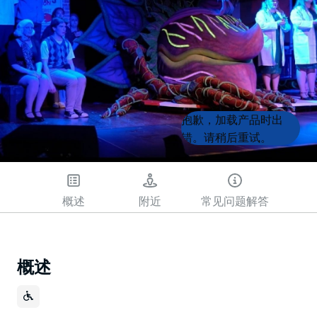
Product
Product
抱歉，加载产品时出
List
List
错。请稍后重试。
概述
附近
常见问题解答
概述