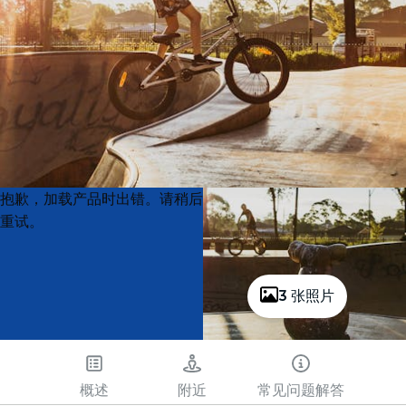
Product
Product
抱歉，加载产品时出错。请稍后
List
List
重试。
3 张照片
概述
附近
常见问题解答