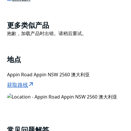
那些拥有辅助轮的人也可以尝试专门的“学习骑行”自行车
道。请务必携带野餐并享受免费的烧烤设施和野餐区。
Product
更多类似产品
List
Product
抱歉，加载产品时出错。请稍后重试。
List
地点
Appin Road Appin NSW 2560 澳大利亚
获取路线
常见问题解答