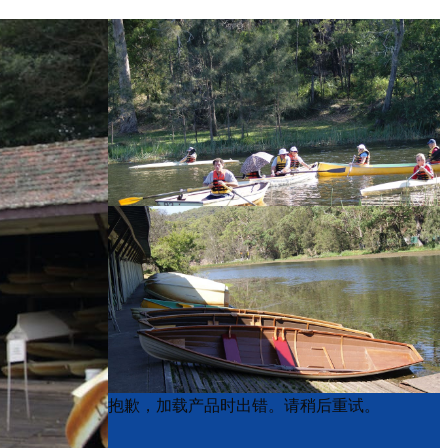
Product
Product
抱歉，加载产品时出错。请稍后重试。
List
List