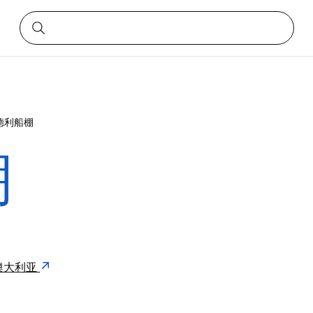
德利船棚
棚
32 澳大利亚