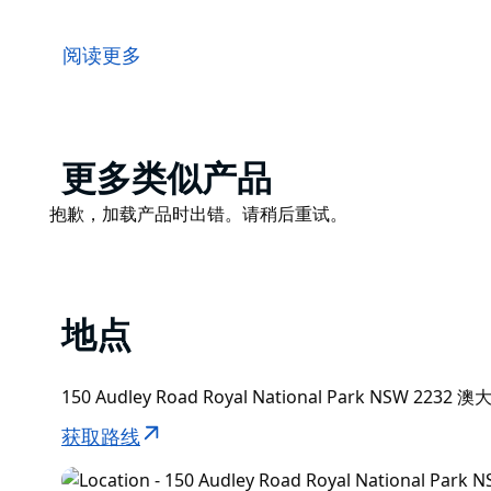
Audley Boat Shed 在悉尼南部的皇家国家公园
该业务自 1893 年以来一直在历史悠久的奥德利船棚
阅读更多
和袋鼠溪。
为大小团体提供餐饮，提供团体折扣。快来参观澳大利
Audley Boat Shed 全年 365 天，每周 7 天，
Product
更多类似产品
上自行车和山地自行车出租。
List
Product
抱歉，加载产品时出错。请稍后重试。
List
地点
150 Audley Road Royal National Park NSW 2232 
获取路线