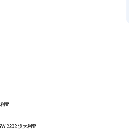
租用皮划艇、独木舟、划艇、水上自行车和山地自行车。
运营。船棚位于哈金河岸边，因此您可以探索哈金河
亚的自然仙境。
从上午 9 点到下午 5 点开放，供船只、皮划艇、独木舟、水
澳大利亚