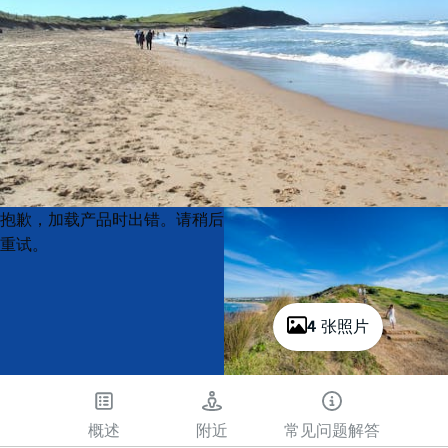
Product
Product
抱歉，加载产品时出错。请稍后
List
List
重试。
4 张照片
概述
附近
常见问题解答