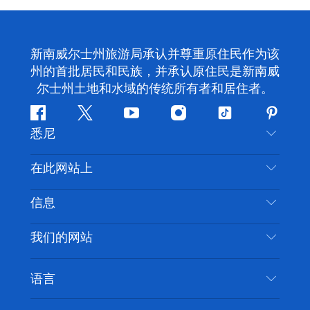
新南威尔士州旅游局承认并尊重原住民作为该
州的首批居民和民族，并承认原住民是新南威
尔士州土地和水域的传统所有者和居住者。
Facebook
叽
YouTube
Instagram
抖
Pintere
悉尼
叽
音
喳
联系我们
在此网站上
喳
免责声明
目的地
信息
隐私
推荐活动
旅行信息
Cookie 通知
我们的网站
新南威尔士州公路旅行
无障碍悉尼
使用条款
VisitNSW.com
活动
语言
列出您的业务
新南威尔士州旅游局企业网站
住宿
新南威尔士州的商业