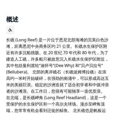
概述
长礁 (Long Reef) 是一片位于悉尼北部海滩的完美白色沙
滩，距离悉尼中央商务区约 21 公里。长礁水生保护区附
近有许多沉船残骸。在 20 世纪 70 年代和 80 年代，为了
建造人工礁，许多船只被故意沉入长礁水生保护区附近，
其中包括曼利渡轮“迪怀号”(Dee Why) 和“贝卢贝拉号”
(Bellubera)。 北部的离岸礁石（长礁波姆博拉礁）在浪
高约一米时开始破碎，在强劲的南涌中，可以形成高达五
米的美丽巨浪。稳定的沙洲造就了适合初学者和中级冲浪
者的沙滩浪。在工作日，您很有可能独享一道优质浪。
在北端，是长礁岬角 (Long Reef Headland)，这是一个
受保护的水生保护区和一个高尔夫球场。漫步至岬角顶
端，您常常有机会看到迁徙的鲸鱼。 北长礁也是帆板运