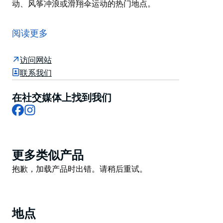
动、风筝冲浪或滑翔伞运动的热门地点。
长礁 (Long Reef) 是一片位于悉尼北部海滩的完美白色沙
滩，距离悉尼中央商务区约 21 公里。长礁水生保护区附
阅读更多
近有许多沉船残骸。在 20 世纪 70 年代和 80 年代，为了
建造人工礁，许多船只被故意沉入长礁水生保护区附近，
访问网站
其中包括曼利渡轮“迪怀号”(Dee Why) 和“贝卢贝拉号”
联系我们
(Bellubera)。
北部的离岸礁石（长礁波姆博拉礁）在浪高约一米时开始
在社交媒体上找到我们
Facebook
Instagram
破碎，在强劲的南涌中，可以形成高达五米的美丽巨浪。
稳定的沙洲造就了适合初学者和中级冲浪者的沙滩浪。在
工作日，您很有可能独享一道优质浪。
在北端，是长礁岬角 (Long Reef Headland)，这是一个
Product
更多类似产品
受保护的水生保护区和一个高尔夫球场。漫步至岬角顶
List
Product
抱歉，加载产品时出错。请稍后重试。
端，您常常有机会看到迁徙的鲸鱼。
List
北长礁也是帆板运动、风筝冲浪或滑翔伞运动的热门地
点。
地点