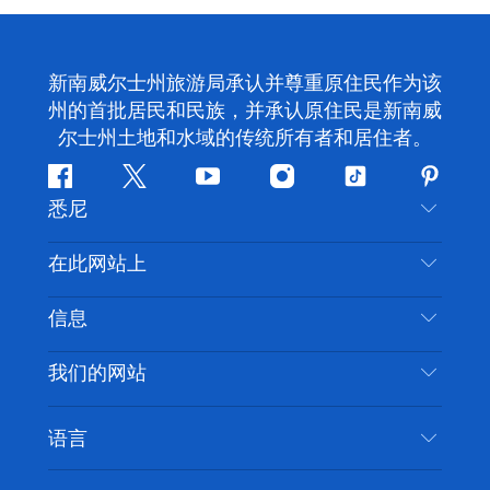
新南威尔士州旅游局承认并尊重原住民作为该
州的首批居民和民族，并承认原住民是新南威
尔士州土地和水域的传统所有者和居住者。
Facebook
叽
YouTube
Instagram
抖
Pintere
悉尼
叽
音
喳
联系我们
在此网站上
喳
免责声明
目的地
信息
隐私
推荐活动
旅行信息
Cookie 通知
我们的网站
新南威尔士州公路旅行
无障碍悉尼
使用条款
VisitNSW.com
活动
语言
列出您的业务
新南威尔士州旅游局企业网站
住宿
新南威尔士州的商业