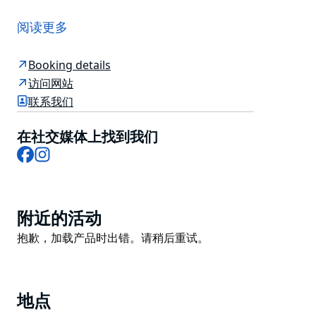
盆地露营地是库灵盖蔡斯国家公园内唯一的露营地。这片
宽阔的草地俯瞰着皮特沃特，拥有优美的环境和景色。
阅读更多
不难理解为什么这个滨水露营地如此受欢迎。盆地露营地
设施齐全，包括野餐区、避风的海滩和一个内陆泻湖。营
Booking details
地最多可容纳 350 名露营者。
访问网站
联系我们
在阴凉处搭起帐篷，享受骑行或游泳的乐趣，看看能否发
现当地的沼泽袋鼠或笑翠鸟。
在社交媒体上找到我们
盆地露营地没有车辆直达。您可以将车停在西岬路，但从
Facebook
Instagram
那里步行 2.8 公里即可到达营地，路程陡峭。如果您不想
徒步，可以乘坐水上出租车、游船或从棕榈滩码头出发的
渡轮前往。
Product
附近的活动
来一次虚拟之旅
List
Product
抱歉，加载产品时出错。请稍后重试。
来一次使用谷歌街景漫游器拍摄的盆地露营地虚拟之旅
List
吧。
地点