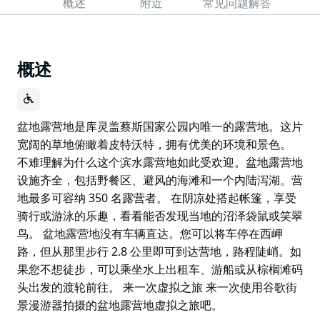
概述
附近
常见问题解答
概述
盆地露营地是库灵盖蔡斯国家公园内唯一的露营地。这片
宽阔的草地俯瞰着皮特沃特，拥有优美的环境和景色。
不难理解为什么这个滨水露营地如此受欢迎。盆地露营地
设施齐全，包括野餐区、避风的海滩和一个内陆泻湖。营
地最多可容纳 350 名露营者。 在阴凉处搭起帐篷，享受
骑行或游泳的乐趣，看看能否发现当地的沼泽袋鼠或笑翠
鸟。 盆地露营地没有车辆直达。您可以将车停在西岬
路，但从那里步行 2.8 公里即可到达营地，路程陡峭。如
果您不想徒步，可以乘坐水上出租车、游船或从棕榈滩码
头出发的渡轮前往。 来一次虚拟之旅 来一次使用谷歌街
景漫游器拍摄的盆地露营地虚拟之旅吧。