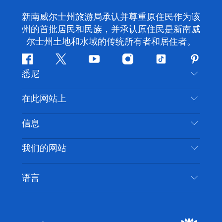
新南威尔士州旅游局承认并尊重原住民作为该
州的首批居民和民族，并承认原住民是新南威
尔士州土地和水域的传统所有者和居住者。
Facebook
叽
YouTube
Instagram
抖
Pintere
悉尼
叽
音
喳
联系我们
在此网站上
喳
免责声明
目的地
信息
隐私
推荐活动
旅行信息
Cookie 通知
我们的网站
新南威尔士州公路旅行
无障碍悉尼
使用条款
VisitNSW.com
活动
语言
列出您的业务
新南威尔士州旅游局企业网站
住宿
新南威尔士州的商业
新南威尔士州商务活动
新南威尔士州的教育