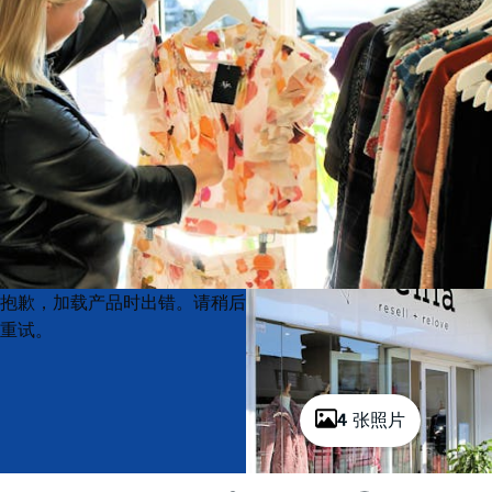
Product
Product
抱歉，加载产品时出错。请稍后
List
List
重试。
4 张照片