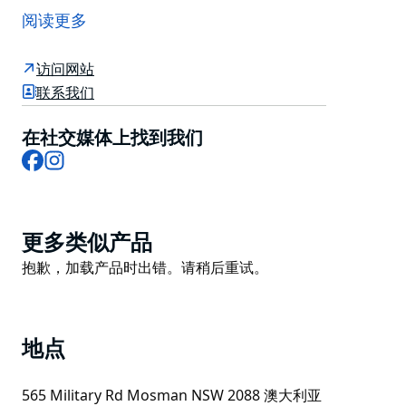
格的优质时装。预订一个衣架，在 VENLA 门店转售您的
阅读更多
优质设计师时装。做一个有意识的消费者，在 VENLA 购
买二手设计师服装和配饰。
访问网站
VENLA 门店位于悉尼的阿瓦隆、莫斯曼、曼利和巴尔
联系我们
曼，已帮助数百名卖家通过回收优质时装获利。
在社交媒体上找到我们
如果您正在悉尼寻找最优质的二手时装，包括澳大利亚和
Facebook
Instagram
国际高端设计师品牌，那么 VENLA 的实体店和线上商店
就是您的最佳选择。加入我们，共同减少时装浪费。
Product
更多类似产品
List
Product
抱歉，加载产品时出错。请稍后重试。
List
地点
565 Military Rd Mosman NSW 2088 澳大利亚