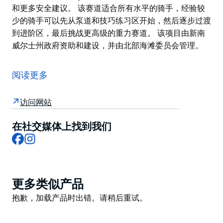
和更多安全建议。 该赛道适合所有水平的骑手，经验较
少的骑手可以先从泵道和技巧练习区开始，然后逐步过渡
到进阶区，最后挑战更高级的重力赛道。 该项目由新南
威尔士州政府资助和建设，并由北部海滩委员会管理。
巴雷溪 (Bare Creek) 是户外运动爱好者的理想乐园！
该公园位于悉尼北部海滩的贝尔罗斯 (Belrose)，拥有
阅读更多
1.6 公里的下坡自行车道、流畅型山地车道、技巧练习区
和土坡跳跃区、泵道、步行道、专用通道，以及厕所、饮
访问网站
水机和自行车维修站。
在社交媒体上找到我们
山地自行车运动可能存在危险。16 岁以下儿童必须始终
Facebook
Instagram
在负责任的成年人的直接监护下骑行。请访问 Hello
Manly 网站上的安全页面，了解公园规则和更多安全建
议。
Product
更多类似产品
该赛道适合所有水平的骑手，经验较少的骑手可以先从泵
List
Product
道和技巧练习区开始，然后逐步过渡到进阶区，最后挑战
抱歉，加载产品时出错。请稍后重试。
List
更高级的重力赛道。