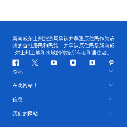
新南威尔士州旅游局承认并尊重原住民作为该
州的首批居民和民族，并承认原住民是新南威
尔士州土地和水域的传统所有者和居住者。
Facebook
叽
YouTube
Instagram
抖
Pintere
悉尼
叽
音
喳
联系我们
在此网站上
喳
免责声明
目的地
信息
隐私
推荐活动
旅行信息
Cookie 通知
我们的网站
新南威尔士州公路旅行
无障碍悉尼
使用条款
VisitNSW.com