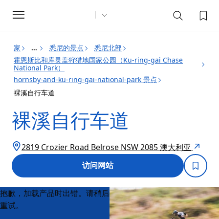
Toggle
navigation
家
悉尼的景点
悉尼北部
...
霍恩斯比和库灵盖狩猎地国家公园（Ku-ring-gai Chase
National Park）
hornsby-and-ku-ring-gai-national-park 景点
裸溪自行车道
裸溪自行车道
2819 Crozier Road Belrose NSW 2085 澳大利亚
访问网站
Product
Product
抱歉，加载产品时出错。请稍后
List
List
重试。