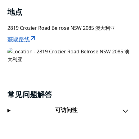
该项目由新南威尔士州政府资助和建设，并由北部海滩委
员会管理。
地点
2819 Crozier Road Belrose NSW 2085 澳大利亚
获取路线
常见问题解答
可访问性