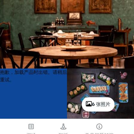
Product
Product
抱歉，加载产品时出错。请稍后
List
List
重试。
6 张照片