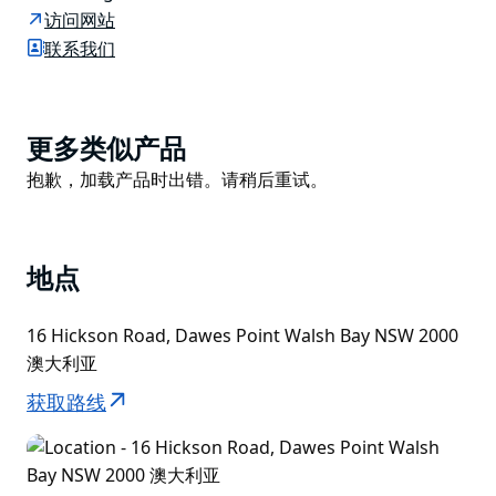
Walsh Bay 的 Hickson 路，距离 BridgeClimb Sydney
访问网站
仅 3 分钟步行路程，提供各种葡萄酒和啤酒以及餐点，
联系我们
以及 BYO 选项，隔壁有一家酒类商店。
Product
更多类似产品
List
Product
抱歉，加载产品时出错。请稍后重试。
List
地点
16 Hickson Road, Dawes Point Walsh Bay NSW 2000
澳大利亚
获取路线