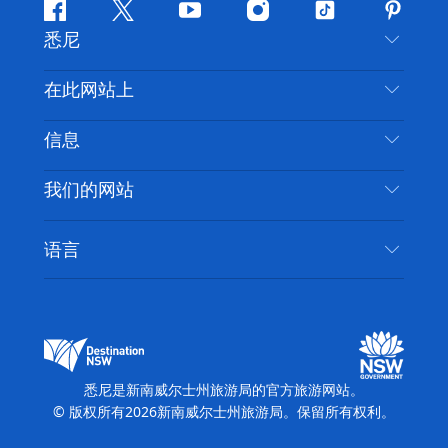
Facebook
叽
YouTube
Instagram
抖
Pintere
悉尼
叽
音
喳
联系我们
在此网站上
喳
免责声明
目的地
信息
隐私
推荐活动
旅行信息
Cookie 通知
我们的网站
新南威尔士州公路旅行
无障碍悉尼
使用条款
VisitNSW.com
活动
语言
列出您的业务
新南威尔士州旅游局企业网站
住宿
新南威尔士州的商业
新南威尔士州商务活动
新南威尔士州的教育
新南威尔士州旅游局媒体中心
缤纷悉尼灯光音乐节
悉尼是新南威尔士州旅游局的官方旅游网站。
© 版权所有
2026
新南威尔士州旅游局。保留所有权利。