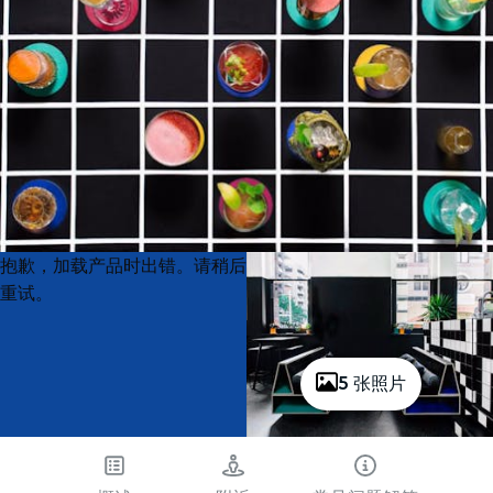
Product
Product
抱歉，加载产品时出错。请稍后
List
List
重试。
5 张照片