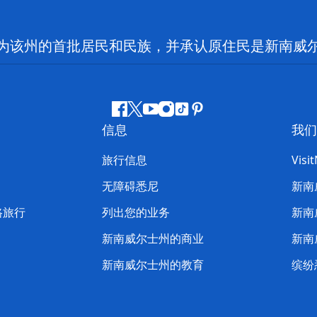
为该州的首批居民和民族，并承认原住民是新南威
Facebook
叽
YouTube
Instagram
抖
Pinterest
信息
我们
叽
音
喳
旅行信息
Visi
喳
无障碍悉尼
新南
路旅行
列出您的业务
新南
新南威尔士州的商业
新南
新南威尔士州的教育
缤纷