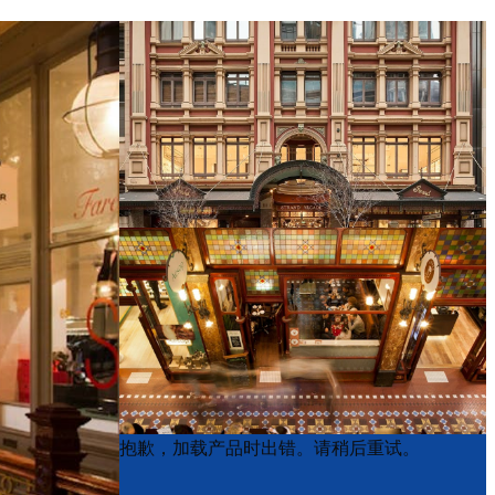
Product
Product
抱歉，加载产品时出错。请稍后重试。
List
List