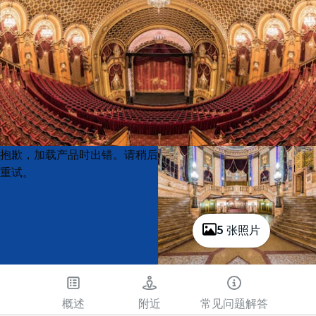
Product
Product
抱歉，加载产品时出错。请稍后
List
List
重试。
5 张照片
概述
附近
常见问题解答