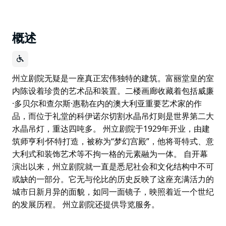
概述
州立剧院无疑是一座真正宏伟独特的建筑。富丽堂皇的室
内陈设着珍贵的艺术品和装置。二楼画廊收藏着包括威廉
·多贝尔和查尔斯·惠勒在内的澳大利亚重要艺术家的作
品，而位于礼堂的科伊诺尔切割水晶吊灯则是世界第二大
水晶吊灯，重达四吨多。 州立剧院于1929年开业，由建
筑师亨利·怀特打造，被称为“梦幻宫殿”，他将哥特式、意
大利式和装饰艺术等不拘一格的元素融为一体。 自开幕
演出以来，州立剧院就一直是悉尼社会和文化结构中不可
或缺的一部分。它无与伦比的历史反映了这座充满活力的
城市日新月异的面貌，如同一面镜子，映照着近一个世纪
的发展历程。 州立剧院还提供导览服务。
州立剧院无疑是一座真正宏伟独特的建筑。富丽堂皇的室