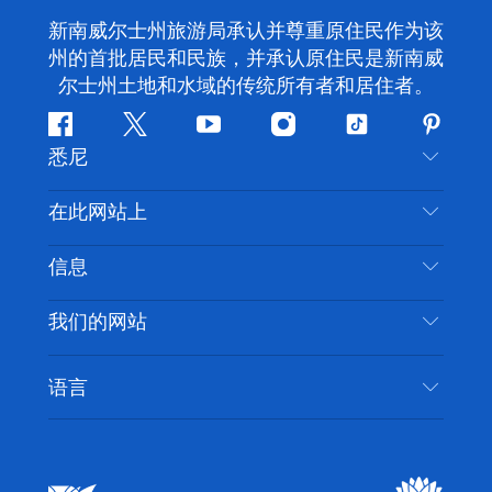
新南威尔士州旅游局承认并尊重原住民作为该
州的首批居民和民族，并承认原住民是新南威
尔士州土地和水域的传统所有者和居住者。
Facebook
叽
YouTube
Instagram
抖
Pintere
悉尼
叽
音
喳
联系我们
在此网站上
喳
免责声明
目的地
信息
隐私
推荐活动
旅行信息
Cookie 通知
我们的网站
新南威尔士州公路旅行
无障碍悉尼
使用条款
VisitNSW.com
活动
语言
列出您的业务
新南威尔士州旅游局企业网站
住宿
新南威尔士州的商业
新南威尔士州商务活动
新南威尔士州的教育
新南威尔士州旅游局媒体中心