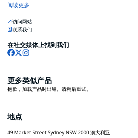
内陈设着珍贵的艺术品和装置。二楼画廊收藏着包括威廉
阅读更多
·多贝尔和查尔斯·惠勒在内的澳大利亚重要艺术家的作
品，而位于礼堂的科伊诺尔切割水晶吊灯则是世界第二大
访问网站
水晶吊灯，重达四吨多。
联系我们
州立剧院于1929年开业，由建筑师亨利·怀特打造，被称
为“梦幻宫殿”，他将哥特式、意大利式和装饰艺术等不拘
在社交媒体上找到我们
Facebook
X
Instagram
一格的元素融为一体。
自开幕演出以来，州立剧院就一直是悉尼社会和文化结构
中不可或缺的一部分。它无与伦比的历史反映了这座充满
活力的城市日新月异的面貌，如同一面镜子，映照着近一
Product
更多类似产品
个世纪的发展历程。
List
Product
抱歉，加载产品时出错。请稍后重试。
州立剧院还提供导览服务。
List
地点
49 Market Street Sydney NSW 2000 澳大利亚