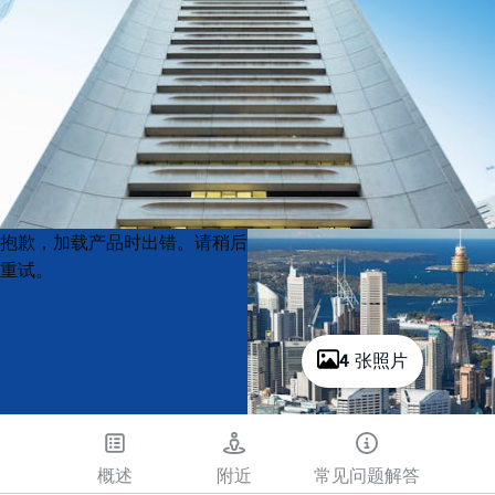
Product
Product
抱歉，加载产品时出错。请稍后
List
List
重试。
4 张照片
概述
附近
常见问题解答