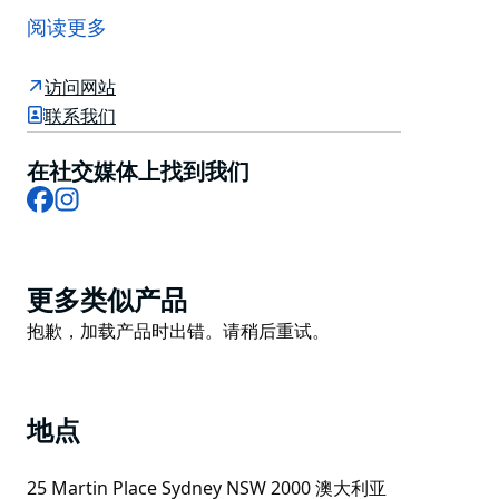
筑师 Harry Seidler 于 1978 年被赠予悉尼的标志性建筑
阅读更多
杰作。如今，国际和澳大利亚领先时尚品牌的爱好者仍然
知道去哪里寻找最好的设计师品牌在悉尼。
访问网站
如果您能摆脱奢华的面料和精美的设计，您会发现完美的
联系我们
咖啡馆和朋友一起喝咖啡，露天用餐享受悠闲的午餐和酒
吧，在那里您可以一边品尝鸡尾酒，一边沉浸在城市氛围
在社交媒体上找到我们
Facebook
Instagram
中。或者，如果您赶时间，美食广场有一系列餐馆。
您还将发现一系列珠宝、礼品、美容产品和日常服务。马
丁广场 25 号不仅仅是一个独特的时尚目的地，是您完整
的城市购物体验。
Product
更多类似产品
List
这座具有里程碑意义的建筑值得一看。 Harry Seidler 的
Product
抱歉，加载产品时出错。请稍后重试。
权威作品之一，其现代主义曲线是悉尼天际线的特色。
List
地点
25 Martin Place Sydney NSW 2000 澳大利亚