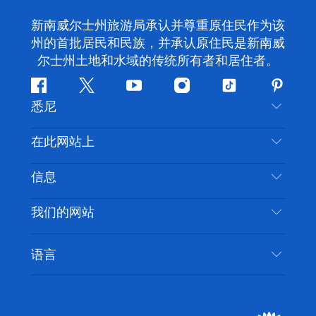
新南威尔士州旅游局承认并尊重原住民作为该
州的首批居民和民族，并承认原住民是新南威
尔士州土地和水域的传统所有者和居住者。
Facebook
叽
YouTube
Instagram
抖
Pintere
悉尼
叽
音
喳
联系我们
在此网站上
喳
免责声明
目的地
信息
隐私
推荐活动
旅行信息
Cookie 通知
我们的网站
新南威尔士州公路旅行
无障碍悉尼
使用条款
VisitNSW.com
活动
语言
列出您的业务
新南威尔士州旅游局企业网站
住宿
新南威尔士州的商业
新南威尔士州商务活动
新南威尔士州的教育