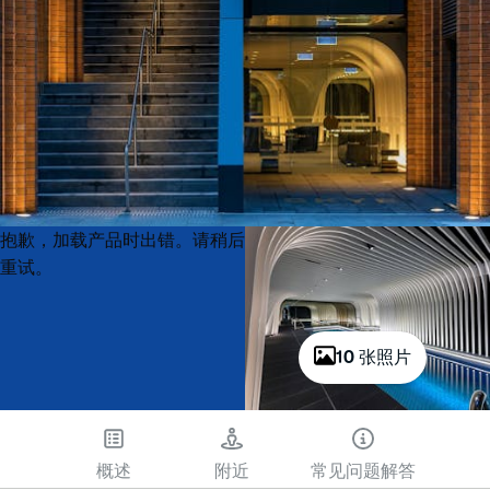
Product
Product
抱歉，加载产品时出错。请稍后
List
List
重试。
10 张照片
概述
附近
常见问题解答