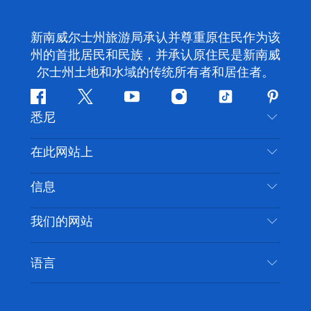
新南威尔士州旅游局承认并尊重原住民作为该
州的首批居民和民族，并承认原住民是新南威
尔士州土地和水域的传统所有者和居住者。
Facebook
叽
YouTube
Instagram
抖
Pintere
悉尼
叽
音
喳
联系我们
在此网站上
喳
免责声明
目的地
信息
隐私
推荐活动
旅行信息
Cookie 通知
我们的网站
新南威尔士州公路旅行
无障碍悉尼
使用条款
VisitNSW.com
活动
语言
列出您的业务
新南威尔士州旅游局企业网站
住宿
新南威尔士州的商业
新南威尔士州商务活动