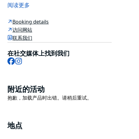
的砖砌结构和两座玻璃钢塔楼耸入城市天际线，优雅地表
阅读更多
达了想象力、创新性和完整性，必将成为悉尼最具标志性
的建筑之一。
Booking details
单间公寓、一居室和两居室服务式公寓专为短期和长期住
访问网站
宿而设计，其内部经过精心设计，充分利用一览无余的景
联系我们
观，并最大限度地增加流入开放式起居空间的自然光。
在社交媒体上找到我们
这个备受追捧的肯特街位置适合商务旅客和休闲旅客。距
Facebook
Instagram
离皮特街购物中心 (Pitt St Mall)、达令港 (Darling
Harbour)、巴兰加鲁 (Barangaroo) 和马丁广场 (Martin
Place) 仅几分钟路程，悉尼的一切都近在咫尺。
Product
附近的活动
List
Product
抱歉，加载产品时出错。请稍后重试。
List
地点