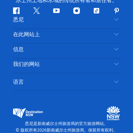
尔士州土地和水域的传统所有者和居住者。
Facebook
叽
YouTube
Instagram
抖
Pintere
悉尼
叽
音
喳
联系我们
在此网站上
喳
免责声明
目的地
信息
隐私
推荐活动
旅行信息
Cookie 通知
我们的网站
新南威尔士州公路旅行
无障碍悉尼
使用条款
VisitNSW.com
活动
语言
列出您的业务
新南威尔士州旅游局企业网站
住宿
新南威尔士州的商业
新南威尔士州商务活动
新南威尔士州的教育
新南威尔士州旅游局媒体中心
缤纷悉尼灯光音乐节
悉尼是新南威尔士州旅游局的官方旅游网站。
© 版权所有
2026
新南威尔士州旅游局。保留所有权利。