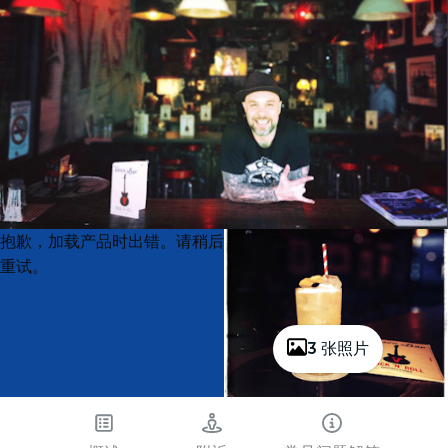
Product
Product
抱歉，加载产品时出错。请稍后
List
List
重试。
3 张照片