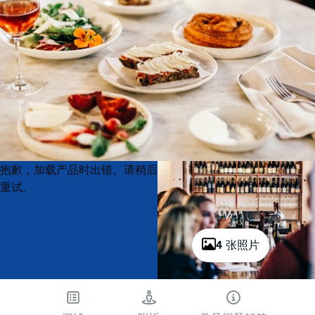
Product
Product
抱歉，加载产品时出错。请稍后
List
List
重试。
4 张照片