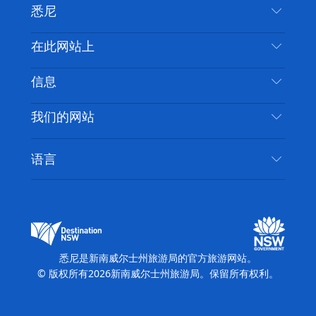
悉尼
叽
音
喳
联系我们
在此网站上
喳
免责声明
目的地
信息
隐私
推荐活动
旅行信息
Cookie 通知
我们的网站
新南威尔士州公路旅行
无障碍悉尼
使用条款
VisitNSW.com
活动
语言
列出您的业务
新南威尔士州旅游局企业网站
住宿
新南威尔士州的商业
新南威尔士州商务活动
新南威尔士州的教育
新南威尔士州旅游局媒体中心
缤纷悉尼灯光音乐节
悉尼是新南威尔士州旅游局的官方旅游网站。
© 版权所有
2026
新南威尔士州旅游局。保留所有权利。