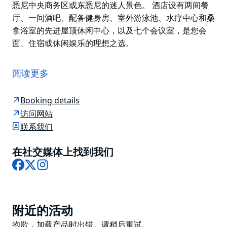
悉尼中央商务区或东悉尼的迷人景色。 酒店设有两间餐
厅、一间酒吧、配备健身房、室外游泳池、水疗中心和桑
拿浴室的先进屋顶休闲中心，以及七个会议室，是您会
面、住宿或休闲娱乐的理想之选。
悉尼海德公园铂尔曼酒店坐拥海德公园、悉尼中央商务区
和东悉尼的壮丽景色，是一家时尚而私密的豪华酒店。酒
阅读更多
店位于悉尼文化、剧院、体育和零售区的中心地带，地理
位置优越，步行即可轻松抵达悉尼塔、牛津街精品店和活
Booking details
力四射的夜生活场所，距离悉尼的美食中心帕丁顿和萨里
访问网站
山也仅咫尺之遥。
联系我们
酒店拥有241间豪华客房，每间客房都旨在为您打造休憩
放松的体验。所有客房均采用时尚设计，色调丰富，并配
在社交媒体上找到我们
备酒店标志性的舒适睡床，确保您拥有极致的睡眠享受。
Facebook
X
Instagram
每间宽敞的客房均可饱览海德公园、悉尼中央商务区或东
悉尼的迷人景色。
酒店设有两间餐厅、一间酒吧、配备健身房、室外游泳
Product
附近的活动
池、水疗中心和桑拿浴室的先进屋顶休闲中心，以及七个
List
Product
抱歉，加载产品时出错。请稍后重试。