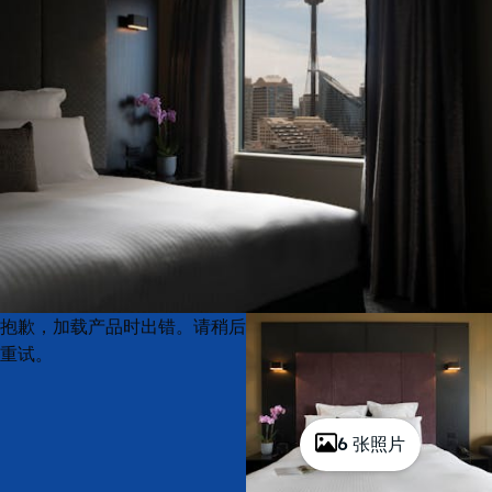
Product
Product
抱歉，加载产品时出错。请稍后
List
List
重试。
6 张照片